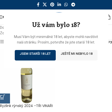
MENU
Už vám bylo 18?
Domů
/
Produkty se štítkem „bílé víno Morava“
Zobrazen jediný výsledek
Musí Vám být minimálně 18 let, abyste mohli navštívit
Zobrazit sidebar
Filtry
naši stránku. Prosím, potvrďte že jste starší 18 let.
JSEM STARŠÍ 18 LET
JEŠTĚ MI NEBYLO 18
Ryzlink rýnský 2024 -TŘI VINAŘI