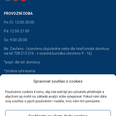
PROVOZNÍ DOBA
Po-Čt: 12:00-20:00
Pá: 12:00-21:00
So: 9:00-20:00
Ne: Zavřeno - (otevřeno dopoledne nebo dle telefonické domluvy
na tel 728 213 216 - v sezóně burčáků otevřeno 9 - 16)
*popř. dle tel. domluvy
*změna vyhrazena
Spravovat souhlas s cookies
Používáme cookies k tomu, aby náš web byl pro uživatele přívětivější a
HLAVNÍ KATEGORIE
abychom jej mohli na základě analýz stále vylepšovat. Pokud nám dáte
svůj souhlas s jejich používáním i nadále, moc nám tím pomůžete...
Lahvové víno
Šumivá vína
Souhlasím se všemi druhy cookies
Stáčená vína