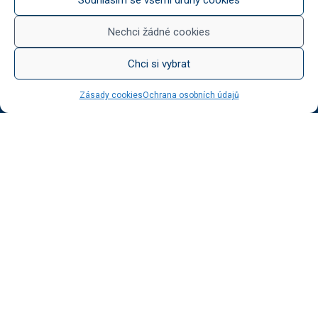
Něco na zub
Med od Boturů
Nechci žádné cookies
Dárkové balení
Chci si vybrat
Zásady cookies
Ochrana osobních údajů
KATEGORIE BLOGU
Vinotéka Botur
O včelaření
Radkův sad
Radek na kole
Radkův čaj
Tipy na výlet
UŽITEČNÉ ODKAZY
Ochrana osobních údajů