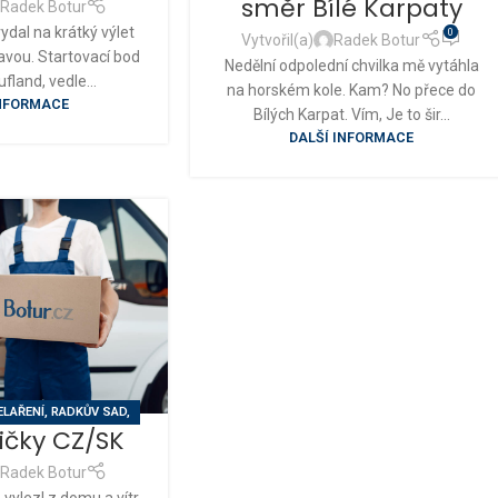
směr Bílé Karpaty
Radek Botur
ydal na krátký výlet
0
Vytvořil(a)
Radek Botur
avou. Startovací bod
Nedělní odpolední chvilka mě vytáhla
ufland, vedle...
na horském kole. Kam? No přece do
INFORMACE
Bílých Karpat. Vím, Je to šir...
DALŠÍ INFORMACE
ELAŘENÍ
,
RADKŮV SAD
,
ičky CZ/SK
,
VINOTÉKA BOTUR
Radek Botur
vylezl z domu a vítr