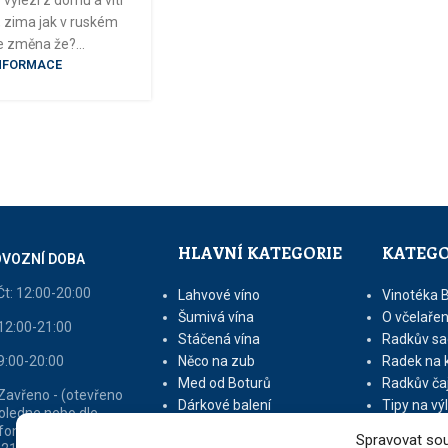
t, zima jak v ruském
 je změna že?...
INFORMACE
HLAVNÍ KATEGORIE
KATEGO
VOZNÍ DOBA
Čt: 12:00-20:00
Lahvové víno
Vinotéka 
Šumivá vína
O včelařen
 12:00-21:00
Stáčená vína
Radkův sa
 9:00-20:00
Něco na zub
Radek na 
Med od Boturů
Radkův ča
 Zavřeno - (otevřeno
Dárkové balení
Tipy na vý
oledne nebo dle
fonické domluvy na tel
Spravovat sou