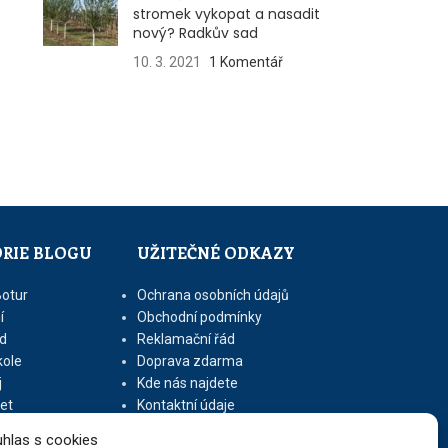
stromek vykopat a nasadit
nový? Radkův sad
10. 3. 2021
1 Komentář
RIE BLOGU
UŽITEČNÉ ODKAZY
Botur
Ochrana osobních údajů
í
Obchodní podmínky
d
Reklamační řád
kole
Doprava zdarma
j
Kde nás najdete
let
Kontaktní údaje
Zásady cookies (EU)
hlas s cookies