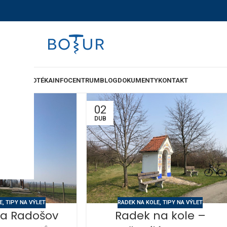
-SHOP
VINOTÉKA
INFOCENTRUM
BLOG
DOKUMENTY
KONTAKT
02
DUB
E
,
TIPY NA VÝLET
RADEK NA KOLE
,
TIPY NA VÝLET
na Radošov
Radek na kole –