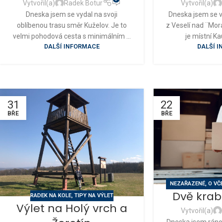
Vytvořil(a)
Radek Botur
Vytvořil(a)
Dneska jsem se vydal na svoji
Dneska jsem se v
oblíbenou trasu směr Kuželov. Je to
z Veselí nad ¨Mor
velmi pohodová cesta s minimálním ...
je místní Ka
DALŠÍ INFORMACE
DALŠÍ 
31
22
BŘE
BŘE
NEZAŘAZENÉ
,
O VČ
Dvě krab
TIPY NA VÝLET
RADEK NA KOLE
,
TIPY NA VÝLET
Výlet na Holý vrch a
Vytvořil(a)
Dneska jsem ráno 