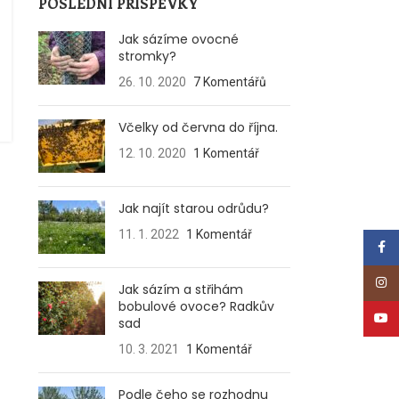
POSLEDNÍ PŘÍSPĚVKY
Jak sázíme ovocné
stromky?
26. 10. 2020
7 Komentářů
Včelky od června do října.
12. 10. 2020
1 Komentář
Jak najít starou odrůdu?
11. 1. 2022
1 Komentář
Face
Insta
Jak sázím a střihám
bobulové ovoce? Radkův
YouT
sad
10. 3. 2021
1 Komentář
Podle čeho se rozhodnu