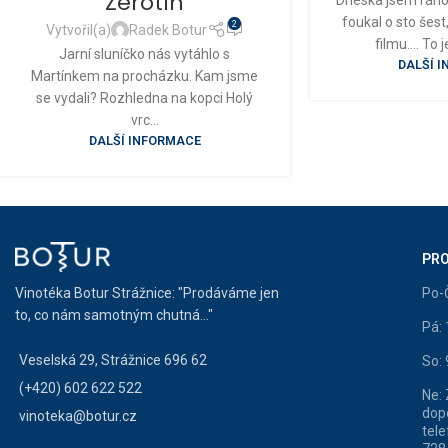
Žerotín
foukal o sto šes
2
Vytvořil(a)
Radek Botur
filmu.... To
Jarní sluníčko nás vytáhlo s
DALŠÍ 
Martínkem na procházku. Kam jsme
se vydali? Rozhledna na kopci Holý
vrc...
DALŠÍ INFORMACE
PRO
Vinotéka Botur Strážnice: "Prodáváme jen
Po-
to, co nám samotným chutná..."
Pá:
Veselská 29, Strážnice 696 62
So:
(+420) 602 622 522
Ne:
dop
vinoteka@botur.cz
tele