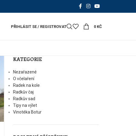
PŘIHLÁSIT SE / REGISTROVAT
0
KČ
KATEGORIE
Nezařazené
O včelaření
Radek na kole
Radkův čaj
Radkův sad
Tipy na výlet
Vinotéka Botur