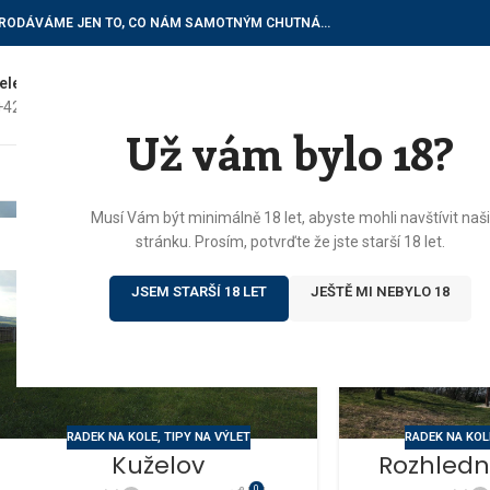
RODÁVÁME JEN TO, CO NÁM SAMOTNÝM CHUTNÁ…
elefon do vinotéky
E-mailové dotazy
+420) 602 622 522
vinoteka@botur.cz
Už vám bylo 18?
ÚVOD
E
Musí Vám být minimálně 18 let, abyste mohli navštívit naši
07
05
stránku. Prosím, potvrďte že jste starší 18 let.
KVĚ
DUB
JSEM STARŠÍ 18 LET
JEŠTĚ MI NEBYLO 18
RADEK NA KOLE
,
TIPY NA VÝLET
RADEK NA KOL
Kuželov
Rozhled
0