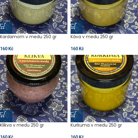
Kardamom v medu 250 gr
Káva v medu 250 gr
160
Kč
160
Kč
Klikva v medu 250 gr
Kurkuma v medu 250 gr
160
Kč
160
Kč