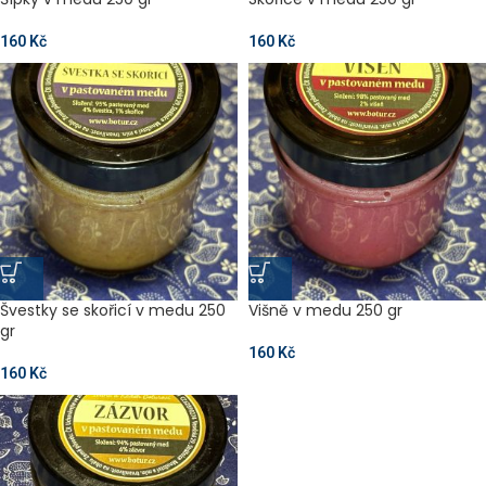
160
Kč
160
Kč
Švestky se skořicí v medu 250
Višně v medu 250 gr
gr
160
Kč
160
Kč