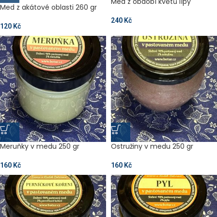
Med z období květů lípy
Med z akátové oblasti 260 gr
240
Kč
120
Kč
Meruňky v medu 250 gr
Ostružiny v medu 250 gr
160
Kč
160
Kč