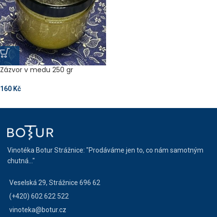
Zázvor v medu 250 gr
160
Kč
Vinotéka Botur Strážnice: "Prodáváme jen to, co nám samotným
chutná..."
Veselská 29, Strážnice 696 62
(+420) 602 622 522
vinoteka@botur.cz