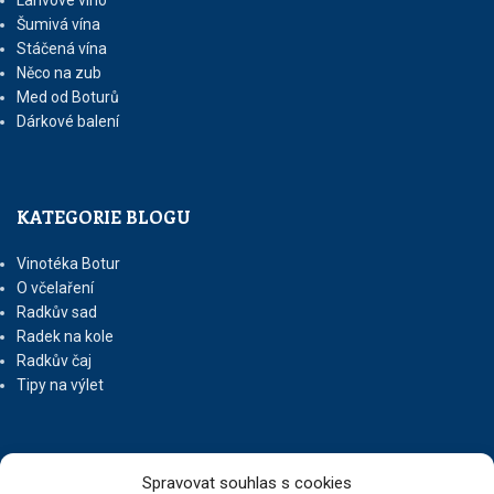
Lahvové víno
Šumivá vína
Stáčená vína
Něco na zub
Med od Boturů
Dárkové balení
KATEGORIE BLOGU
Vinotéka Botur
O včelaření
Radkův sad
Radek na kole
Radkův čaj
Tipy na výlet
UŽITEČNÉ ODKAZY
Spravovat souhlas s cookies