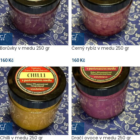
Borůvky v medu 250 gr
Černý rybíz v medu 250 gr
160
Kč
160
Kč
Chilli v medu 250 gr
Dračí ovoce v medu 250 gr