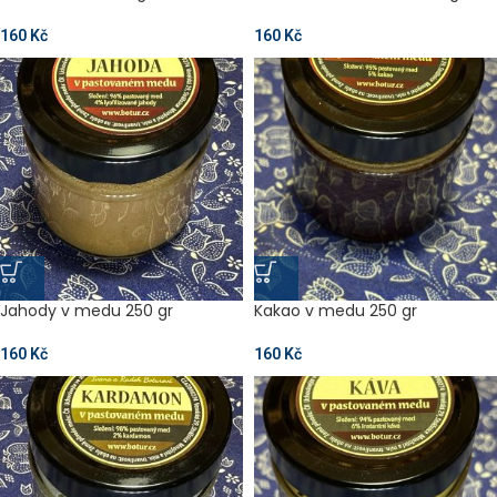
160
Kč
160
Kč
Jahody v medu 250 gr
Kakao v medu 250 gr
160
Kč
160
Kč