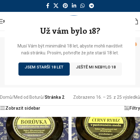
MENU
Už vám bylo 18?
Musí Vám být minimálně 18 let, abyste mohli navštívit
naši stránku. Prosím, potvrďte že jste starší 18 let.
JSEM STARŠÍ 18 LET
JEŠTĚ MI NEBYLO 18
Domů
/
Med od Boturů
/
Stránka 2
Zobrazeno 16. – 25. z 25 výsledků
Zobrazit sidebar
Filtry
Poznejte rodinné
Včelařství Boturovi
Přejít na web včelařství