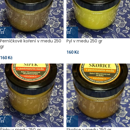
Perníčkové koření v medu 250
Pyl v medu 250 gr
gr
160
Kč
160
Kč
Šípky v medu 250 gr
Skořice v medu 250 gr