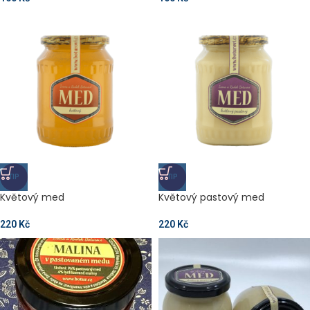
TIP
TIP
Květový med
Květový pastový med
220
Kč
220
Kč