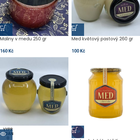
Maliny v medu 250 gr
Med květový pastový 260 gr
160
Kč
100
Kč
VYPR
TIP
ODÁN
O