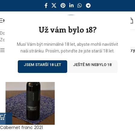
MENU
Už vám bylo 18?
Domů
/
Produkty se štítkem „cabernet franc“
Zobrazen jediný výsledek
Musí Vám být minimálně 18 let, abyste mohli navštívit
Zobrazit sidebar
Filtry
naši stránku. Prosím, potvrďte že jste starší 18 let.
JSEM STARŠÍ 18 LET
JEŠTĚ MI NEBYLO 18
Cabernet franc 2021