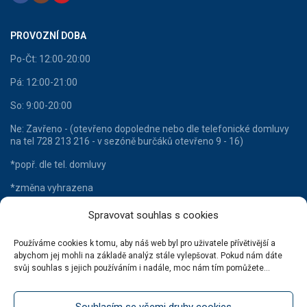
PROVOZNÍ DOBA
Po-Čt: 12:00-20:00
Pá: 12:00-21:00
So: 9:00-20:00
Ne: Zavřeno - (otevřeno dopoledne nebo dle telefonické domluvy
na tel 728 213 216 - v sezóně burčáků otevřeno 9 - 16)
*popř. dle tel. domluvy
*změna vyhrazena
Spravovat souhlas s cookies
Používáme cookies k tomu, aby náš web byl pro uživatele přívětivější a
HLAVNÍ KATEGORIE
abychom jej mohli na základě analýz stále vylepšovat. Pokud nám dáte
svůj souhlas s jejich používáním i nadále, moc nám tím pomůžete...
Lahvové víno
Šumivá vína
Souhlasím se všemi druhy cookies
Stáčená vína