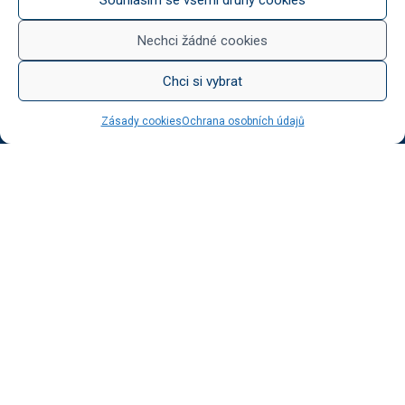
Něco na zub
Med od Boturů
Nechci žádné cookies
Dárkové balení
Chci si vybrat
Zásady cookies
Ochrana osobních údajů
KATEGORIE BLOGU
Vinotéka Botur
O včelaření
Radkův sad
Radek na kole
Radkův čaj
Tipy na výlet
UŽITEČNÉ ODKAZY
Ochrana osobních údajů