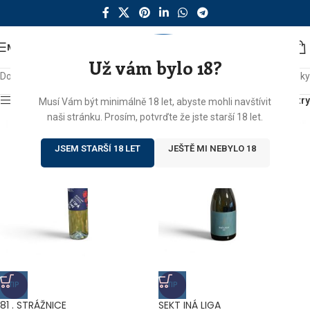
MENU
Už vám bylo 18?
Domů
/
Produkty se štítkem „MFF“
Zobrazeny 2 výsledky
Zobrazit sidebar
Filtry
Musí Vám být minimálně 18 let, abyste mohli navštívit
naši stránku. Prosím, potvrďte že jste starší 18 let.
JSEM STARŠÍ 18 LET
JEŠTĚ MI NEBYLO 18
TIP
TIP
81 . STRÁŽNICE
SEKT INÁ LIGA