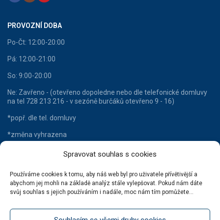
PROVOZNÍ DOBA
Po-Čt: 12:00-20:00
Pá: 12:00-21:00
So: 9:00-20:00
Ne: Zavřeno - (otevřeno dopoledne nebo dle telefonické domluvy
na tel 728 213 216 - v sezóně burčáků otevřeno 9 - 16)
*popř. dle tel. domluvy
*změna vyhrazena
Spravovat souhlas s cookies
Používáme cookies k tomu, aby náš web byl pro uživatele přívětivější a
HLAVNÍ KATEGORIE
abychom jej mohli na základě analýz stále vylepšovat. Pokud nám dáte
svůj souhlas s jejich používáním i nadále, moc nám tím pomůžete...
Lahvové víno
Šumivá vína
Souhlasím se všemi druhy cookies
Stáčená vína