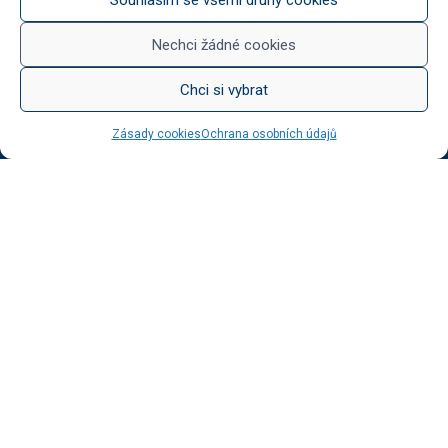
Něco na zub
Med od Boturů
Nechci žádné cookies
Dárkové balení
Chci si vybrat
Zásady cookies
Ochrana osobních údajů
KATEGORIE BLOGU
Vinotéka Botur
O včelaření
Radkův sad
Radek na kole
Radkův čaj
Tipy na výlet
UŽITEČNÉ ODKAZY
Ochrana osobních údajů