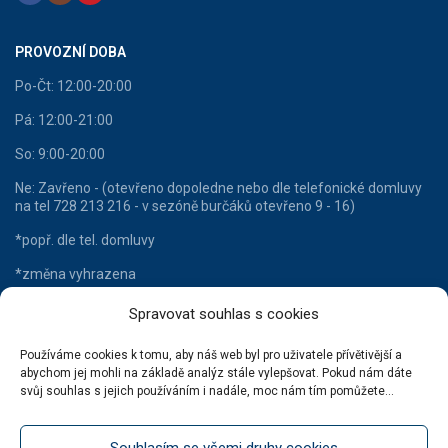
PROVOZNÍ DOBA
Po-Čt: 12:00-20:00
Pá: 12:00-21:00
So: 9:00-20:00
Ne: Zavřeno - (otevřeno dopoledne nebo dle telefonické domluvy
na tel 728 213 216 - v sezóně burčáků otevřeno 9 - 16)
*popř. dle tel. domluvy
*změna vyhrazena
Spravovat souhlas s cookies
Používáme cookies k tomu, aby náš web byl pro uživatele přívětivější a
HLAVNÍ KATEGORIE
abychom jej mohli na základě analýz stále vylepšovat. Pokud nám dáte
svůj souhlas s jejich používáním i nadále, moc nám tím pomůžete...
Lahvové víno
Šumivá vína
Souhlasím se všemi druhy cookies
Stáčená vína