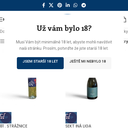
MENU
Už vám bylo 18?
Domů
/
Produkty se štítkem „NÚLK“
Zobrazeny 2 výsledky
Zobrazit sidebar
Filtry
Musí Vám být minimálně 18 let, abyste mohli navštívit
naši stránku. Prosím, potvrďte že jste starší 18 let.
JSEM STARŠÍ 18 LET
JEŠTĚ MI NEBYLO 18
TIP
TIP
81 . STRÁŽNICE
SEKT INÁ LIGA