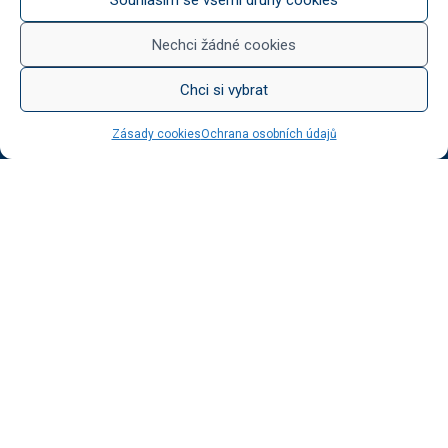
Něco na zub
Med od Boturů
Nechci žádné cookies
Dárkové balení
Chci si vybrat
Zásady cookies
Ochrana osobních údajů
KATEGORIE BLOGU
Vinotéka Botur
O včelaření
Radkův sad
Radek na kole
Radkův čaj
Tipy na výlet
UŽITEČNÉ ODKAZY
Ochrana osobních údajů