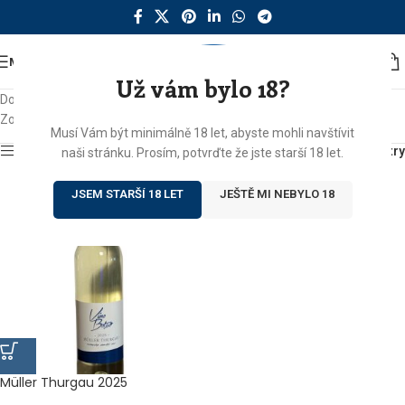
MENU
Už vám bylo 18?
Domů
/
Produkty se štítkem „svatomartinské“
Zobrazen jediný výsledek
Musí Vám být minimálně 18 let, abyste mohli navštívit
Zobrazit sidebar
Filtry
naši stránku. Prosím, potvrďte že jste starší 18 let.
JSEM STARŠÍ 18 LET
JEŠTĚ MI NEBYLO 18
Müller Thurgau 2025