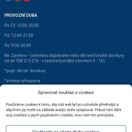
PROVOZNÍ DOBA
Po-Čt: 12:00-20:00
Pá: 12:00-21:00
So: 9:00-20:00
Ne: Zavřeno - (otevřeno dopoledne nebo dle telefonické domluvy
na tel 728 213 216 - v sezóně burčáků otevřeno 9 - 16)
*popř. dle tel. domluvy
*změna vyhrazena
Spravovat souhlas s cookies
Používáme cookies k tomu, aby náš web byl pro uživatele přívětivější a
HLAVNÍ KATEGORIE
abychom jej mohli na základě analýz stále vylepšovat. Pokud nám dáte
svůj souhlas s jejich používáním i nadále, moc nám tím pomůžete...
Lahvové víno
Šumivá vína
Souhlasím se všemi druhy cookies
Stáčená vína