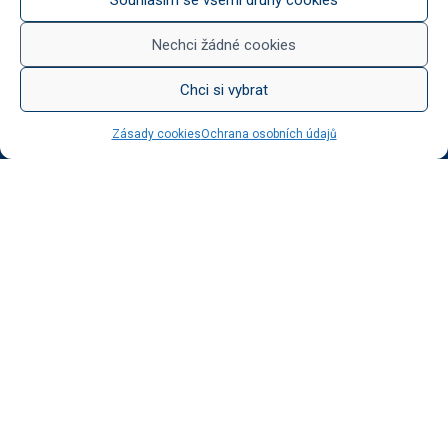
Něco na zub
Med od Boturů
Nechci žádné cookies
Dárkové balení
Chci si vybrat
Zásady cookies
Ochrana osobních údajů
KATEGORIE BLOGU
Vinotéka Botur
O včelaření
Radkův sad
Radek na kole
Radkův čaj
Tipy na výlet
UŽITEČNÉ ODKAZY
Ochrana osobních údajů