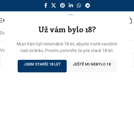
MENU
Už vám bylo 18?
Domů
/
Produkty se štítkem „terina“
Musí Vám být minimálně 18 let, abyste mohli navštívit
Vašemu výběru neodpovídají žádné produkty.
naši stránku. Prosím, potvrďte že jste starší 18 let.
JSEM STARŠÍ 18 LET
JEŠTĚ MI NEBYLO 18