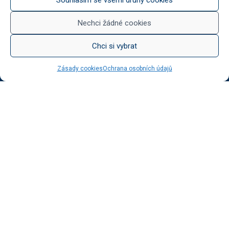
Něco na zub
Med od Boturů
Nechci žádné cookies
Dárkové balení
Chci si vybrat
Zásady cookies
Ochrana osobních údajů
KATEGORIE BLOGU
Vinotéka Botur
O včelaření
Radkův sad
Radek na kole
Radkův čaj
Tipy na výlet
UŽITEČNÉ ODKAZY
Ochrana osobních údajů