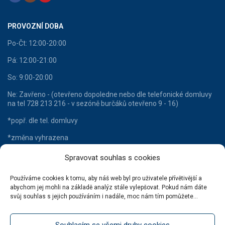
PROVOZNÍ DOBA
Po-Čt: 12:00-20:00
Pá: 12:00-21:00
So: 9:00-20:00
Ne: Zavřeno - (otevřeno dopoledne nebo dle telefonické domluvy
na tel 728 213 216 - v sezóně burčáků otevřeno 9 - 16)
*popř. dle tel. domluvy
*změna vyhrazena
Spravovat souhlas s cookies
Používáme cookies k tomu, aby náš web byl pro uživatele přívětivější a
HLAVNÍ KATEGORIE
abychom jej mohli na základě analýz stále vylepšovat. Pokud nám dáte
svůj souhlas s jejich používáním i nadále, moc nám tím pomůžete...
Lahvové víno
Šumivá vína
Souhlasím se všemi druhy cookies
Stáčená vína