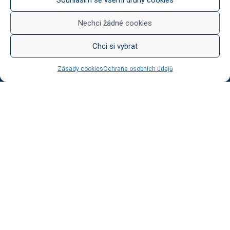
Něco na zub
Med od Boturů
Nechci žádné cookies
Dárkové balení
Chci si vybrat
Zásady cookies
Ochrana osobních údajů
KATEGORIE BLOGU
Vinotéka Botur
O včelaření
Radkův sad
Radek na kole
Radkův čaj
Tipy na výlet
UŽITEČNÉ ODKAZY
Ochrana osobních údajů