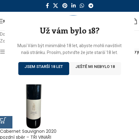
MENU
Už vám bylo 18?
Domů
/
Produkty se štítkem „vínko jak má být“
Zobrazen jediný výsledek
Musí Vám být minimálně 18 let, abyste mohli navštívit
Zobrazit sidebar
Filtry
naši stránku. Prosím, potvrďte že jste starší 18 let.
JSEM STARŠÍ 18 LET
JEŠTĚ MI NEBYLO 18
Cabernet Sauvignon 2020
pozdní sběr – TŘI VINAŘI