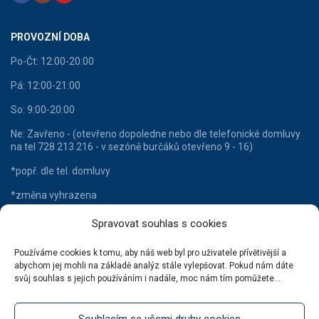
PROVOZNÍ DOBA
Po-Čt: 12:00-20:00
Pá: 12:00-21:00
So: 9:00-20:00
Ne: Zavřeno - (otevřeno dopoledne nebo dle telefonické domluvy
na tel 728 213 216 - v sezóně burčáků otevřeno 9 - 16)
*popř. dle tel. domluvy
*změna vyhrazena
Spravovat souhlas s cookies
Používáme cookies k tomu, aby náš web byl pro uživatele přívětivější a
HLAVNÍ KATEGORIE
abychom jej mohli na základě analýz stále vylepšovat. Pokud nám dáte
svůj souhlas s jejich používáním i nadále, moc nám tím pomůžete...
Lahvové víno
Šumivá vína
Souhlasím se všemi druhy cookies
Stáčená vína