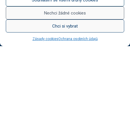
Něco na zub
Med od Boturů
Nechci žádné cookies
Dárkové balení
Chci si vybrat
Zásady cookies
Ochrana osobních údajů
KATEGORIE BLOGU
Vinotéka Botur
O včelaření
Radkův sad
Radek na kole
Radkův čaj
Tipy na výlet
UŽITEČNÉ ODKAZY
Ochrana osobních údajů