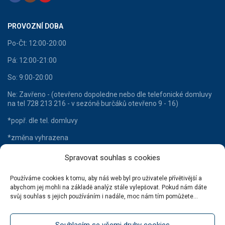
PROVOZNÍ DOBA
Po-Čt: 12:00-20:00
Pá: 12:00-21:00
So: 9:00-20:00
Ne: Zavřeno - (otevřeno dopoledne nebo dle telefonické domluvy
na tel 728 213 216 - v sezóně burčáků otevřeno 9 - 16)
*popř. dle tel. domluvy
*změna vyhrazena
Spravovat souhlas s cookies
Používáme cookies k tomu, aby náš web byl pro uživatele přívětivější a
HLAVNÍ KATEGORIE
abychom jej mohli na základě analýz stále vylepšovat. Pokud nám dáte
svůj souhlas s jejich používáním i nadále, moc nám tím pomůžete...
Lahvové víno
Šumivá vína
Souhlasím se všemi druhy cookies
Stáčená vína