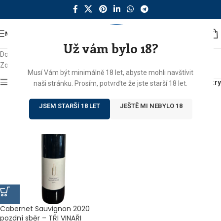
MENU
Už vám bylo 18?
Domů
/
Produkty se štítkem „vínko z Bílých Karpat“
Zobrazen jediný výsledek
Musí Vám být minimálně 18 let, abyste mohli navštívit
Zobrazit sidebar
Filtry
naši stránku. Prosím, potvrďte že jste starší 18 let.
JSEM STARŠÍ 18 LET
JEŠTĚ MI NEBYLO 18
Cabernet Sauvignon 2020
pozdní sběr – TŘI VINAŘI