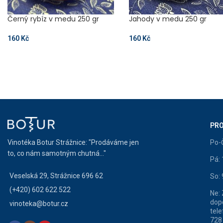
Černý rybíz v medu 250 gr
Jahody v medu 250 gr
160
Kč
160
Kč
PRO
Vinotéka Botur Strážnice: "Prodáváme jen
Po-
to, co nám samotným chutná..."
Pá:
Veselská 29, Strážnice 696 62
So:
(+420) 602 622 522
Ne:
dop
vinoteka@botur.cz
tele
728