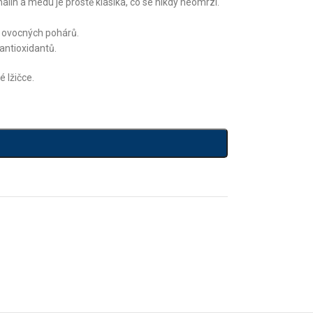
lin a medu je prostě klasika, co se nikdy neomrzí.
o ovocných pohárů.
 antioxidantů.
é lžičce.