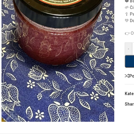
❤️
Ba
🌱
Či
🥄
P
💚
Do
👉 Ot
-
Po
Kate
Shar