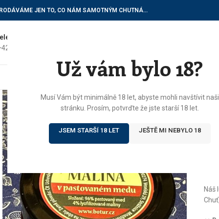
RODÁVÁME JEN TO, CO NÁM SAMOTNÝM CHUTNÁ…
elefon do vinotéky
E-mailové dotazy
+420) 602 622 522
vinoteka@botur.cz
Už vám bylo 18?
ÚVOD
E
Dom
Musí Vám být minimálně 18 let, abyste mohli navštívit naši
stránku. Prosím, potvrďte že jste starší 18 let.
M
JSEM STARŠÍ 18 LET
JEŠTĚ MI NEBYLO 18
16
🍯🍓
Náš 
Chuť