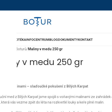
-SHOP
VINOTÉKA
INFOCENTRUM
BLOG
DOKUMENTY
KONTAKT
ů
/
Med od Boturů
/
Maliny v medu 250 gr
aliny v medu 250 gr
0
Kč
 Med s malinami – slaďoučké pokušení z Bílých Karpat
luční med z Bílých Karpat jsme spojili s voňavými malinami ze zahrádek 
, která vás vezme zpět do léta na rozkvetlé louky a keře plné malin.