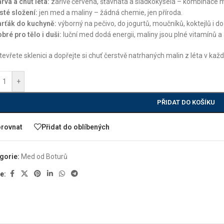
rva a chuť léta:
zářivě červená, šťavnatá a sladkokyselá – kombinace ma
sté složení:
jen med a maliny – žádná chemie, jen příroda.
arťák do kuchyně:
výborný na pečivo, do jogurtů, moučníků, koktejlů i d
bré pro tělo i duši:
luční med dodá energii, maliny jsou plné vitamínů a
evřete sklenici a dopřejte si chuť čerstvě natrhaných malin z léta v každ
+
PŘIDAT DO KOŠÍKU
rovnat
Přidat do oblíbených
gorie:
Med od Boturů
e: