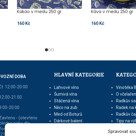
Kakao v medu 250 gr
Káva v medu 250 gr
160
Kč
160
Kč
HLAVNÍ KATEGORIE
KATEGO
VOZNÍ DOBA
Čt: 12:00-20:00
Lahvové víno
Vinotéka 
Šumivá vína
O včelařen
 12:00-21:00
Stáčená vína
Radkův sa
 9:00-20:00
Něco na zub
Radek na 
Med od Boturů
Radkův ča
 Zavřeno - (otevřeno
Dárkové balení
Tipy na vý
oledne nebo dle
fonické domluvy na tel
Spravovat sou
 213 216 - v sezóně