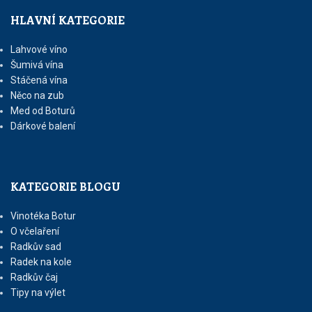
HLAVNÍ KATEGORIE
Lahvové víno
Šumivá vína
Stáčená vína
Něco na zub
Med od Boturů
Dárkové balení
KATEGORIE BLOGU
Vinotéka Botur
O včelaření
Radkův sad
Radek na kole
Radkův čaj
Tipy na výlet