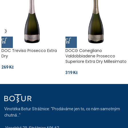
DOC Treviso Prosecco Extra
DOCG Conegliano
Dry
Valdobbiadene Prosecco
Superiore Extra Dry Millesimato
269
Kč
319
Kč
Vinotéka Botur Strážnice: "Prodáváme jen to, co nám samotným
chutná..."