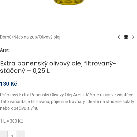
Domů
/
Něco na zub
/
Olivový olej
Areti
Extra panenský olivový olej filtrovaný-
stáčený – 0,25 L
130
Kč
Prémiový Extra Panenský Olivový Olej Areti stáčíme u nás ve vinotéce.
Tato varianta je filtrovaná, příjemně travnatý, ideální na studené saláty
nebo k pečivu a vínu.
1 L = 300 KČ