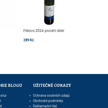
Pálava 2024 pozdní sběr
ROSÉ 2021 růžo
289
Kč
149
Kč
RIE BLOGU
UŽITEČNÉ ODKAZY
Botur
Ochrana osobních údajů
í
Obchodní podmínky
d
Reklamační řád