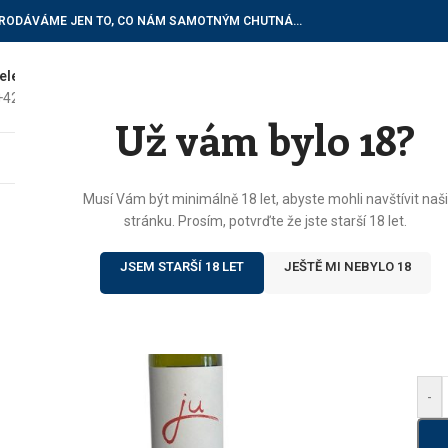
RODÁVÁME JEN TO, CO NÁM SAMOTNÝM CHUTNÁ…
elefon do vinotéky
E-mailové dotazy
+420) 602 622 522
vinoteka@botur.cz
Už vám bylo 18?
ÚVOD
E
Dom
Musí Vám být minimálně 18 let, abyste mohli navštívit naši
stránku. Prosím, potvrďte že jste starší 18 let.
Víno
JSEM STARŠÍ 18 LET
JEŠTĚ MI NEBYLO 18
M
16
-