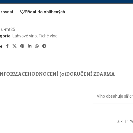
rovnat
Přidat do oblíbených
:
u-mt25
gorie:
Lahvové víno
,
Tiché víno
e:
 INFORMACE
HODNOCENÍ (0)
DORUČENÍ ZDARMA
Víno obsahuje siřiči
alk. 11 %