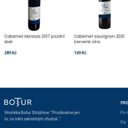
Cabernet Moravia 2017 pozdní
Cabernet sauvignon 2021
sběr
červené víno
289
Kč
149
Kč
PRO
Vinotéka Botur Strážnice: "Prodáváme jen
Po-
to, co nám samotným chutná..."
Pá: