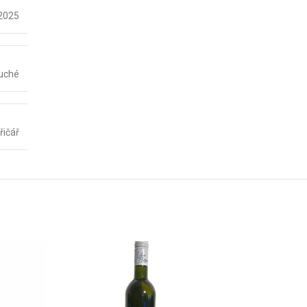
2025
uché
řičář