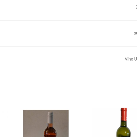
s
Víno U