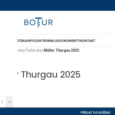
-SHOP
VINOTÉKA
INFOCENTRUM
BLOG
DOKUMENTY
KONTAKT
ů
/
Lahvové víno
/
Tiché víno
/
Müller Thurgau 2025
 Uřičář
üller Thurgau 2025
9
Kč
+
PŘIDAT DO KOŠÍKU