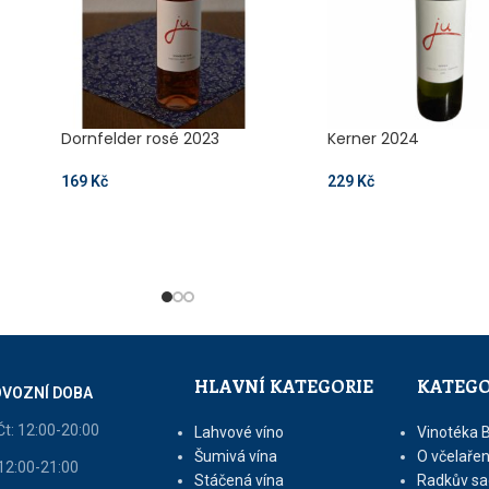
Dornfelder rosé 2023
Kerner 2024
169
Kč
229
Kč
HLAVNÍ KATEGORIE
KATEGO
VOZNÍ DOBA
Čt: 12:00-20:00
Lahvové víno
Vinotéka 
Šumivá vína
O včelařen
 12:00-21:00
Stáčená vína
Radkův sa