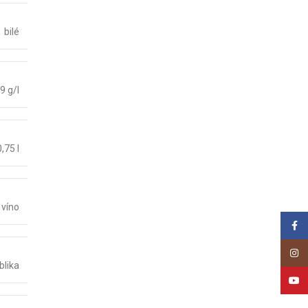
bilé
,9 g/l
0,75 l
víno
Face
Insta
blika
YouT