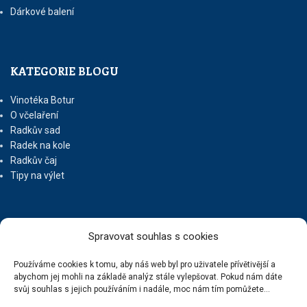
Dárkové balení
KATEGORIE BLOGU
Vinotéka Botur
O včelaření
Radkův sad
Radek na kole
Radkův čaj
Tipy na výlet
UŽITEČNÉ ODKAZY
Spravovat souhlas s cookies
Ochrana osobních údajů
Používáme cookies k tomu, aby náš web byl pro uživatele přívětivější a
abychom jej mohli na základě analýz stále vylepšovat. Pokud nám dáte
Obchodní podmínky
svůj souhlas s jejich používáním i nadále, moc nám tím pomůžete...
Reklamační řád