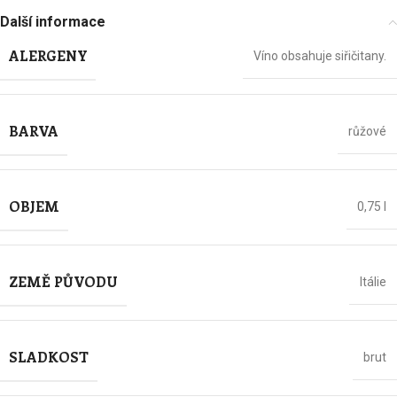
Další informace
ALERGENY
Víno obsahuje siřičitany.
BARVA
růžové
OBJEM
0,75 l
ZEMĚ PŮVODU
Itálie
SLADKOST
brut