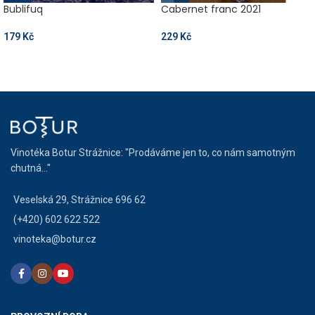
Bublifuq
Cabernet franc 2021
179
Kč
229
Kč
Vinotéka Botur Strážnice: "Prodáváme jen to, co nám samotným
chutná..."
Veselská 29, Strážnice 696 62
(+420) 602 622 522
vinoteka@botur.cz