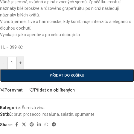
Vůně je jemná, svůdná a plná ovocných vjemů. Zpočátku existují
náznaky bílé broskve a růžového grapefruitu, po nichž následují
náznaky bílých květů.
V chuti jemné, živé a harmonické, kdy kombinuje intenzitu a eleganci s
dlouhou dochutí.
Vynikající jako aperitiv a po celou dobu jídla.
1 L = 399 KČ
-
+
PŘIDAT DO KOŠÍKU
Porovnat
Přidat do oblíbených
Kategorie:
Šumivá vína
Štítků:
brut
,
prosecco
,
rosaluna
,
salatin
,
spumante
Share: