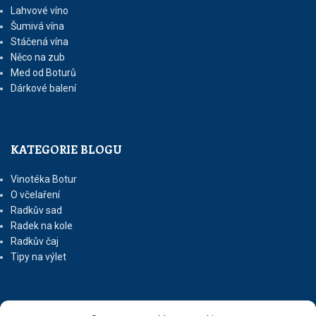
Lahvové víno
Šumivá vína
Stáčená vína
Něco na zub
Med od Boturů
Dárkové balení
KATEGORIE BLOGU
Vinotéka Botur
O včelaření
Radkův sad
Radek na kole
Radkův čaj
Tipy na výlet