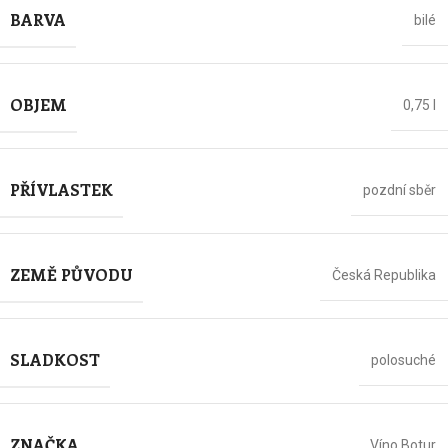
BARVA
bilé
OBJEM
0,75 l
PŘÍVLASTEK
pozdní sběr
ZEMĚ PŮVODU
Česká Republika
SLADKOST
polosuché
ZNAČKA
Víno Botur