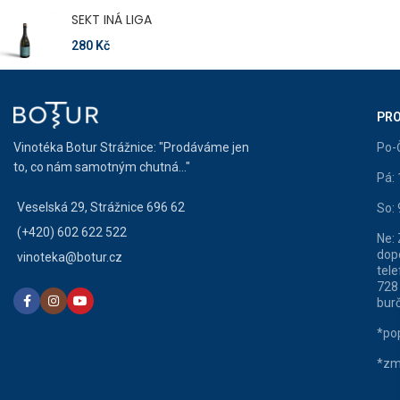
SEKT INÁ LIGA
280
Kč
PRO
Vinotéka Botur Strážnice: "Prodáváme jen
Po-
to, co nám samotným chutná..."
Pá:
Veselská 29, Strážnice 696 62
So:
(+420) 602 622 522
Ne:
dop
vinoteka@botur.cz
tele
728
burč
*pop
*zm