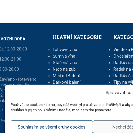
HLAVNÍ KATEGORIE
KATEGO
VOZNÍ DOBA
Čt: 12:00-20:00
Lahvové víno
Vinotéka 
Šumivá vína
O včelařen
 12:00-21:00
Stáčená vína
Radkův sa
 9:00-20:00
Něco na zub
Radek na 
Med od Boturů
Radkův ča
 Zavřeno - (otevřeno
Dárkové balení
Tipy na vý
oledne nebo dle
fonické domluvy na tel
Spravovat sou
 213 216 - v sezóně
áků otevřeno 9 - 16)
Používáme cookies k tomu, aby náš web byl pro uživatele přívětivější a ab
souhlas s jejich používáním i nadále, moc nám tím pomůžete...
ř. dle tel. domluvy
ěna vyhrazena
Souhlasím se všemi druhy cookies
Nechci žá