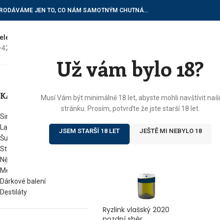
RODÁVÁME JEN TO, CO NÁM SAMOTNÝM CHUTNÁ…
elefon do vinotéky
E-mailové dotazy
+420) 602 622 522
vinoteka@botur.cz
Už vám bylo 18?
ÚVOD
E
KATEGORIE
Domů
/
Produkty se štítkem „botritis
Musí Vám být minimálně 18 let, abyste mohli navštívit naši
stránku. Prosím, potvrďte že jste starší 18 let.
Sirupy
Lahvové víno
JSEM STARŠÍ 18 LET
JEŠTĚ MI NEBYLO 18
Šumivá vína
Stáčená vína
Něco na zub
Med od Boturů
Dárkové balení
Destiláty
Ryzlink vlašský 2020
pozdní sběr