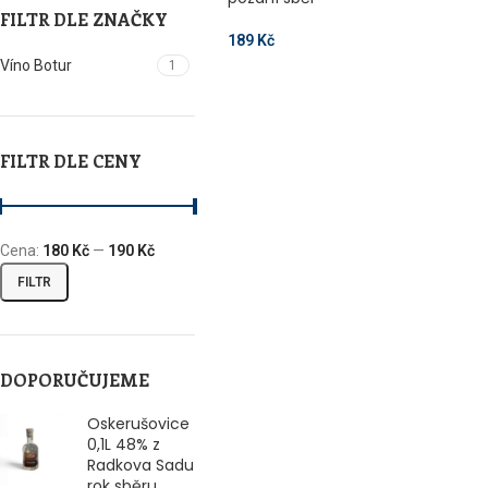
FILTR DLE ZNAČKY
189
Kč
Víno Botur
1
FILTR DLE CENY
Cena:
180 Kč
—
190 Kč
FILTR
DOPORUČUJEME
Oskerušovice
0,1L 48% z
Radkova Sadu
rok sběru