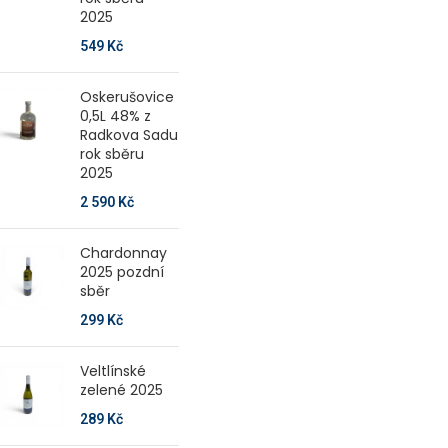
2025
549
Kč
Oskerušovice
0,5L 48% z
Radkova Sadu
rok sběru
2025
2 590
Kč
Chardonnay
2025 pozdní
sběr
299
Kč
Veltlínské
zelené 2025
289
Kč