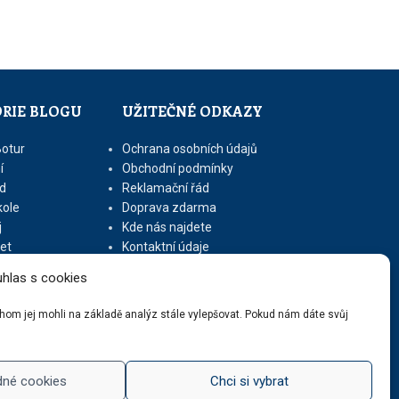
RIE BLOGU
UŽITEČNÉ ODKAZY
Botur
Ochrana osobních údajů
í
Obchodní podmínky
d
Reklamační řád
kole
Doprava zdarma
j
Kde nás najdete
let
Kontaktní údaje
Zásady cookies (EU)
hlas s cookies
ychom jej mohli na základě analýz stále vylepšovat. Pokud nám dáte svůj
dné cookies
Chci si vybrat