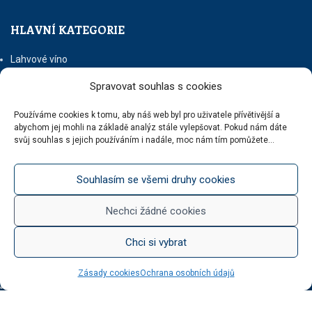
HLAVNÍ KATEGORIE
Lahvové víno
Šumivá vína
Spravovat souhlas s cookies
Stáčená vína
Něco na zub
Používáme cookies k tomu, aby náš web byl pro uživatele přívětivější a
Med od Boturů
abychom jej mohli na základě analýz stále vylepšovat. Pokud nám dáte
Dárkové balení
svůj souhlas s jejich používáním i nadále, moc nám tím pomůžete...
Souhlasím se všemi druhy cookies
KATEGORIE BLOGU
Nechci žádné cookies
Vinotéka Botur
O včelaření
Chci si vybrat
Radkův sad
Radek na kole
Zásady cookies
Ochrana osobních údajů
Radkův čaj
Tipy na výlet