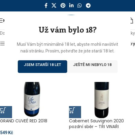
MENU
Už vám bylo 18?
Domů
/
Produkty se štítkem „cabernet“
Zobrazeny 3 výsledky
Zobrazit sidebar
Filtry
Musí Vám být minimálně 18 let, abyste mohli navštívit
naši stránku. Prosím, potvrďte že jste starší 18 let.
JSEM STARŠÍ 18 LET
JEŠTĚ MI NEBYLO 18
GRAND CUVEÉ RED 2018
Cabernet Sauvignon 2020
pozdní sběr – TŘI VINAŘI
549
Kč