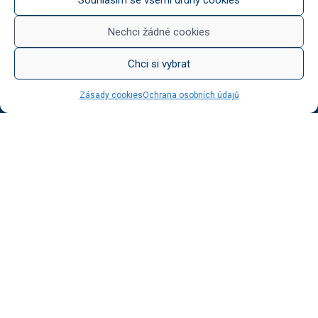
Něco na zub
Med od Boturů
Nechci žádné cookies
Dárkové balení
Chci si vybrat
Zásady cookies
Ochrana osobních údajů
KATEGORIE BLOGU
Vinotéka Botur
O včelaření
Radkův sad
Radek na kole
Radkův čaj
Tipy na výlet
UŽITEČNÉ ODKAZY
Ochrana osobních údajů