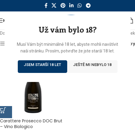
MENU
Už vám bylo 18?
Domů
/
Produkty se štítkem „carattere“
Zobrazen jediný výsledek
Zobrazit sidebar
Filtry
Musí Vám být minimálně 18 let, abyste mohli navštívit
naši stránku. Prosím, potvrďte že jste starší 18 let.
JSEM STARŠÍ 18 LET
JEŠTĚ MI NEBYLO 18
Carattere Prosecco DOC Brut
– Vino Biologico