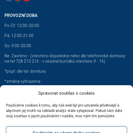
PROVOZNÍ DOBA
Po-Čt: 12:00-20:00
Pá: 12:00-21:00
So: 9:00-20:00
Ne: Zavřeno - (otevřeno dopoledne nebo dle telefonické domluvy
na tel 728 213 216 - v sezóně burčáků otevřeno 9 - 16)
*popř. dle tel. domluvy
*změna vyhrazena
Spravovat souhlas s cookies
Používáme cookies k tomu, aby náš web byl pro uživatele přívětivější a
HLAVNÍ KATEGORIE
abychom jej mohli na základě analýz stále vylepšovat. Pokud nám dáte
svůj souhlas s jejich používáním i nadále, moc nám tím pomůžete...
Lahvové víno
Šumivá vína
Souhlasím se všemi druhy cookies
Stáčená vína