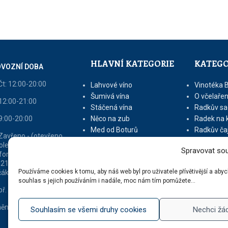
HLAVNÍ KATEGORIE
KATEGO
VOZNÍ DOBA
Čt: 12:00-20:00
Lahvové víno
Vinotéka 
Šumivá vína
O včelařen
 12:00-21:00
Stáčená vína
Radkův sa
 9:00-20:00
Něco na zub
Radek na 
Med od Boturů
Radkův ča
 Zavřeno - (otevřeno
Dárkové balení
Tipy na vý
oledne nebo dle
Spravovat sou
fonické domluvy na tel
 213 216 - v sezóně
Používáme cookies k tomu, aby náš web byl pro uživatele přívětivější a ab
áků otevřeno 9 - 16)
souhlas s jejich používáním i nadále, moc nám tím pomůžete...
ř. dle tel. domluvy
ěna vyhrazena
Souhlasím se všemi druhy cookies
Nechci žá