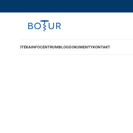
-SHOP
VINOTÉKA
INFOCENTRUM
BLOG
DOKUMENTY
KONTAKT
re“