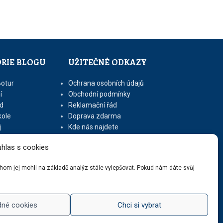
RIE BLOGU
UŽITEČNÉ ODKAZY
Botur
Ochrana osobních údajů
í
Obchodní podmínky
d
Reklamační řád
kole
Doprava zdarma
j
Kde nás najdete
let
Kontaktní údaje
hlas s cookies
Zásady cookies (EU)
ychom jej mohli na základě analýz stále vylepšovat. Pokud nám dáte svůj
dné cookies
Chci si vybrat