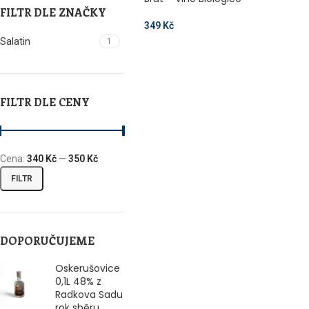
FILTR DLE ZNAČKY
349
Kč
Salatin
1
FILTR DLE CENY
Cena:
340 Kč
—
350 Kč
FILTR
DOPORUČUJEME
Oskerušovice
0,1L 48% z
Radkova Sadu
rok sběru