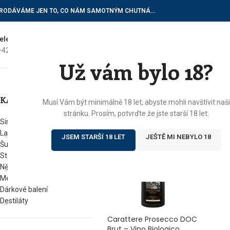
RODÁVÁME JEN TO, CO NÁM SAMOTNÝM CHUTNÁ…
elefon do vinotéky
E-mailové dotazy
+420) 602 622 522
vinoteka@botur.cz
Už vám bylo 18?
ÚVOD
E
KATEGORIE
Domů
/
Produkty se štítkem „caratte
Musí Vám být minimálně 18 let, abyste mohli navštívit naši
stránku. Prosím, potvrďte že jste starší 18 let.
Sirupy
Lahvové víno
JSEM STARŠÍ 18 LET
JEŠTĚ MI NEBYLO 18
Šumivá vína
Stáčená vína
Něco na zub
Med od Boturů
Dárkové balení
Destiláty
Carattere Prosecco DOC
Brut – Vino Biologico