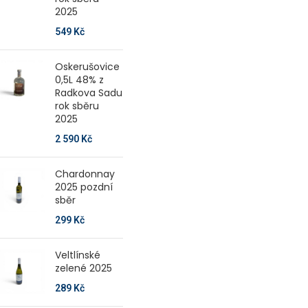
2025
549
Kč
Oskerušovice
0,5L 48% z
Radkova Sadu
rok sběru
2025
2 590
Kč
Chardonnay
2025 pozdní
sběr
299
Kč
Veltlínské
zelené 2025
289
Kč