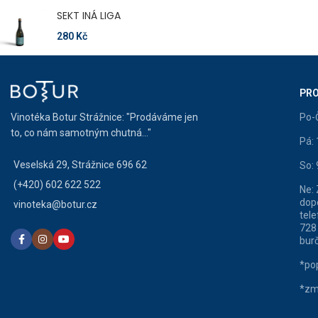
SEKT INÁ LIGA
280
Kč
PRO
Vinotéka Botur Strážnice: "Prodáváme jen
Po-
to, co nám samotným chutná..."
Pá:
Veselská 29, Strážnice 696 62
So:
(+420) 602 622 522
Ne:
dop
vinoteka@botur.cz
tele
728
burč
*pop
*zm