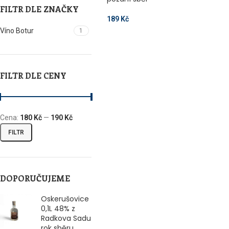
FILTR DLE ZNAČKY
189
Kč
Víno Botur
1
FILTR DLE CENY
Cena:
180 Kč
—
190 Kč
FILTR
DOPORUČUJEME
Oskerušovice
0,1L 48% z
Radkova Sadu
rok sběru