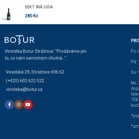
SEKT INÁ LIGA
280
Kč
PRO
Vinotéka Botur Strážnice: "Prodáváme jen
Po-
to, co nám samotným chutná..."
Pá:
Veselská 29, Strážnice 696 62
So:
(+420) 602 622 522
Ne:
dop
vinoteka@botur.cz
tele
728
burč
*pop
*zm