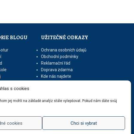
RIE BLOGU
UŽITEČNÉ ODKAZY
Botur
Ochrana osobních údajů
í
Obchodní podmínky
d
Reklamační řád
kole
Doprava zdarma
j
Kde nás najdete
let
Kontaktní údaje
hlas s cookies
Zásady cookies (EU)
ychom jej mohli na základě analýz stále vylepšovat. Pokud nám dáte svůj
dné cookies
Chci si vybrat