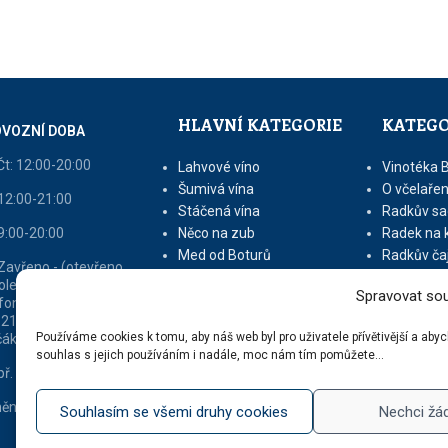
HLAVNÍ KATEGORIE
KATEGO
VOZNÍ DOBA
Čt: 12:00-20:00
Lahvové víno
Vinotéka 
Šumivá vína
O včelařen
 12:00-21:00
Stáčená vína
Radkův sa
 9:00-20:00
Něco na zub
Radek na 
Med od Boturů
Radkův ča
 Zavřeno - (otevřeno
Dárkové balení
Tipy na vý
oledne nebo dle
Spravovat sou
fonické domluvy na tel
 213 216 - v sezóně
Používáme cookies k tomu, aby náš web byl pro uživatele přívětivější a ab
áků otevřeno 9 - 16)
souhlas s jejich používáním i nadále, moc nám tím pomůžete...
ř. dle tel. domluvy
ěna vyhrazena
Souhlasím se všemi druhy cookies
Nechci žá