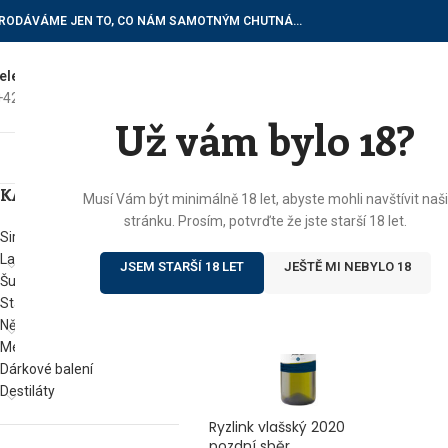
RODÁVÁME JEN TO, CO NÁM SAMOTNÝM CHUTNÁ…
elefon do vinotéky
E-mailové dotazy
+420) 602 622 522
vinoteka@botur.cz
Už vám bylo 18?
ÚVOD
E
KATEGORIE
Domů
/
Produkty se štítkem „cinerea
Musí Vám být minimálně 18 let, abyste mohli navštívit naši
stránku. Prosím, potvrďte že jste starší 18 let.
Sirupy
Lahvové víno
JSEM STARŠÍ 18 LET
JEŠTĚ MI NEBYLO 18
Šumivá vína
Stáčená vína
Něco na zub
Med od Boturů
Dárkové balení
Destiláty
Ryzlink vlašský 2020
pozdní sběr