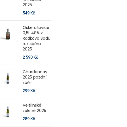
2025
549
Kč
Oskerušovice
0,5L 48% z
Radkova Sadu
rok sběru
2025
2 590
Kč
Chardonnay
2025 pozdní
sběr
299
Kč
Veltlínské
zelené 2025
289
Kč