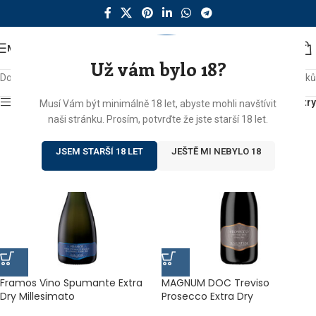
MENU
Už vám bylo 18?
Domů
/
Produkty se štítkem „dry“
Zobrazeno 5 výsledků
Zobrazit sidebar
Filtry
Musí Vám být minimálně 18 let, abyste mohli navštívit
naši stránku. Prosím, potvrďte že jste starší 18 let.
JSEM STARŠÍ 18 LET
JEŠTĚ MI NEBYLO 18
Framos Vino Spumante Extra
MAGNUM DOC Treviso
Dry Millesimato
Prosecco Extra Dry