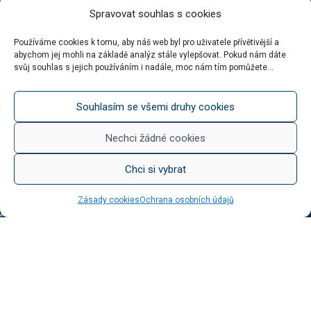
KATEGORIE BLOGU
Spravovat souhlas s cookies
Vinotéka Botur
Používáme cookies k tomu, aby náš web byl pro uživatele přívětivější a
O včelaření
abychom jej mohli na základě analýz stále vylepšovat. Pokud nám dáte
Radkův sad
svůj souhlas s jejich používáním i nadále, moc nám tím pomůžete...
Radek na kole
Radkův čaj
Souhlasím se všemi druhy cookies
Tipy na výlet
Nechci žádné cookies
UŽITEČNÉ ODKAZY
Chci si vybrat
Ochrana osobních údajů
Zásady cookies
Ochrana osobních údajů
Obchodní podmínky
Reklamační řád
Doprava zdarma
Kde nás najdete
Kontaktní údaje
Zásady cookies (EU)