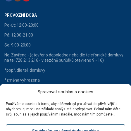
PROVOZNÍ DOBA
Po-Čt: 12:00-20:00
Pá: 12:00-21:00
So: 9:00-20:00
Ne: Zavřeno - (otevřeno dopoledne nebo dle telefonické domluvy
na tel 728 213 216 - v sezóně burčáků otevřeno 9 - 16)
*popř. dle tel. domluvy
*změna vyhrazena
Spravovat souhlas s cookies
Používáme cookies k tomu, aby náš web byl pro uživatele přívětivější a
HLAVNÍ KATEGORIE
abychom jej mohli na základě analýz stále vylepšovat. Pokud nám dáte
svůj souhlas s jejich používáním i nadále, moc nám tím pomůžete...
Lahvové víno
Šumivá vína
Souhlasím se všemi druhy cookies
Stáčená vína