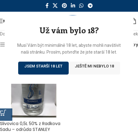
MENU
Už vám bylo 18?
Domů
/
Produkty se štítkem „gořalka“
Zobrazen jediný výsledek
Zobrazit sidebar
Filtry
Musí Vám být minimálně 18 let, abyste mohli navštívit
naši stránku. Prosím, potvrďte že jste starší 18 let.
JSEM STARŠÍ 18 LET
JEŠTĚ MI NEBYLO 18
Slivovica 0,5L 50% z Radkova
Sadu – odrůda STANLEY