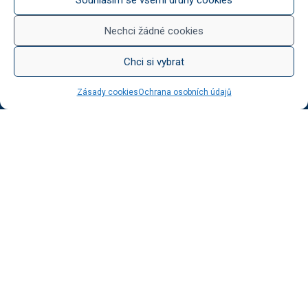
Něco na zub
Med od Boturů
Nechci žádné cookies
Dárkové balení
Chci si vybrat
Zásady cookies
Ochrana osobních údajů
KATEGORIE BLOGU
Vinotéka Botur
O včelaření
Radkův sad
Radek na kole
Radkův čaj
Tipy na výlet
UŽITEČNÉ ODKAZY
Ochrana osobních údajů