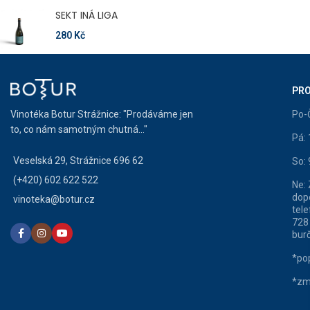
SEKT INÁ LIGA
280
Kč
PRO
Vinotéka Botur Strážnice: "Prodáváme jen
Po-
to, co nám samotným chutná..."
Pá:
Veselská 29, Strážnice 696 62
So:
(+420) 602 622 522
Ne:
dop
vinoteka@botur.cz
tele
728
burč
*pop
*zm