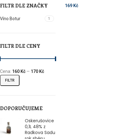
FILTR DLE ZNAČKY
169
Kč
Víno Botur
1
FILTR DLE CENY
Cena:
160 Kč
—
170 Kč
FILTR
DOPORUČUJEME
Oskerušovice
0,1L 48% z
Radkova Sadu
rok sběru