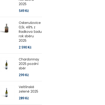
2025
549
Kč
Oskerušovice
0,5L 48% z
Radkova Sadu
rok sběru
2025
2 590
Kč
Chardonnay
2025 pozdní
sběr
299
Kč
Veltlínské
zelené 2025
289
Kč