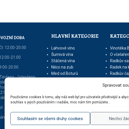
HLAVNÍ KATEGORIE
KATEGO
VOZNÍ DOBA
Čt: 12:00-20:00
Lahvové víno
Vinotéka 
Šumivá vína
O včelařen
 12:00-21:00
Stáčená vína
Radkův sa
 9:00-20:00
Něco na zub
Radek na 
Med od Boturů
Radkův ča
 Zavřeno - (otevřeno
Dárkové balení
Tipy na vý
oledne nebo dle
Spravovat sou
fonické domluvy na tel
 213 216 - v sezóně
Používáme cookies k tomu, aby náš web byl pro uživatele přívětivější a ab
áků otevřeno 9 - 16)
souhlas s jejich používáním i nadále, moc nám tím pomůžete...
ř. dle tel. domluvy
ěna vyhrazena
Souhlasím se všemi druhy cookies
Nechci žá