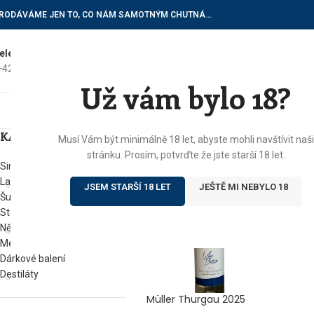
RODÁVÁME JEN TO, CO NÁM SAMOTNÝM CHUTNÁ…
elefon do vinotéky
E-mailové dotazy
+420) 602 622 522
vinoteka@botur.cz
Už vám bylo 18?
ÚVOD
E
KATEGORIE
Domů
/
Produkty se štítkem „husa“
Musí Vám být minimálně 18 let, abyste mohli navštívit naši
stránku. Prosím, potvrďte že jste starší 18 let.
Sirupy
Lahvové víno
JSEM STARŠÍ 18 LET
JEŠTĚ MI NEBYLO 18
Šumivá vína
Stáčená vína
Něco na zub
Med od Boturů
Dárkové balení
Destiláty
Müller Thurgau 2025