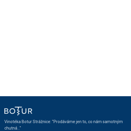
Vinotéka Botur Strážnice: "Prodáváme jen to, co nám samotným
chutná..."