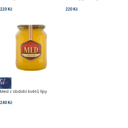
220
Kč
220
Kč
TIP
Med z období květů lípy
240
Kč