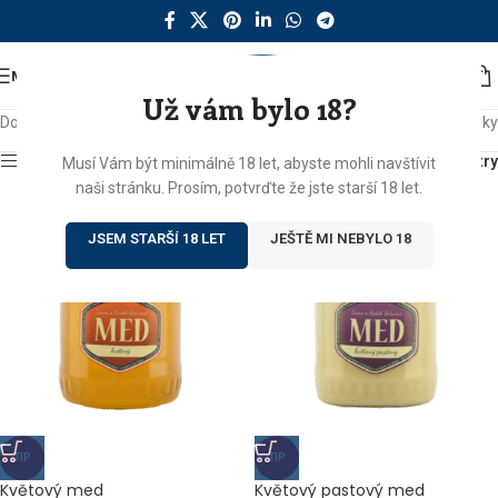
MENU
Už vám bylo 18?
Domů
/
Produkty se štítkem „květový“
Zobrazeny 3 výsledky
Zobrazit sidebar
Filtry
Musí Vám být minimálně 18 let, abyste mohli navštívit
naši stránku. Prosím, potvrďte že jste starší 18 let.
JSEM STARŠÍ 18 LET
JEŠTĚ MI NEBYLO 18
TIP
TIP
Květový med
Květový pastový med