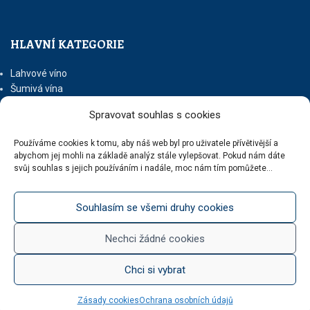
HLAVNÍ KATEGORIE
Lahvové víno
Šumivá vína
Stáčená vína
Spravovat souhlas s cookies
Něco na zub
Med od Boturů
Používáme cookies k tomu, aby náš web byl pro uživatele přívětivější a
Dárkové balení
abychom jej mohli na základě analýz stále vylepšovat. Pokud nám dáte
svůj souhlas s jejich používáním i nadále, moc nám tím pomůžete...
Souhlasím se všemi druhy cookies
KATEGORIE BLOGU
Nechci žádné cookies
Vinotéka Botur
O včelaření
Radkův sad
Chci si vybrat
Radek na kole
Radkův čaj
Zásady cookies
Ochrana osobních údajů