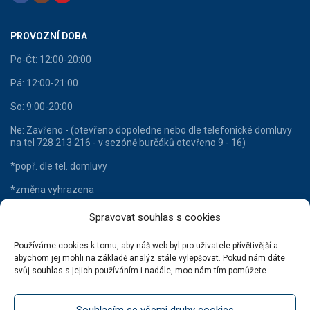
PROVOZNÍ DOBA
Po-Čt: 12:00-20:00
Pá: 12:00-21:00
So: 9:00-20:00
Ne: Zavřeno - (otevřeno dopoledne nebo dle telefonické domluvy
na tel 728 213 216 - v sezóně burčáků otevřeno 9 - 16)
*popř. dle tel. domluvy
*změna vyhrazena
Spravovat souhlas s cookies
Používáme cookies k tomu, aby náš web byl pro uživatele přívětivější a
HLAVNÍ KATEGORIE
abychom jej mohli na základě analýz stále vylepšovat. Pokud nám dáte
svůj souhlas s jejich používáním i nadále, moc nám tím pomůžete...
Lahvové víno
Šumivá vína
Souhlasím se všemi druhy cookies
Stáčená vína