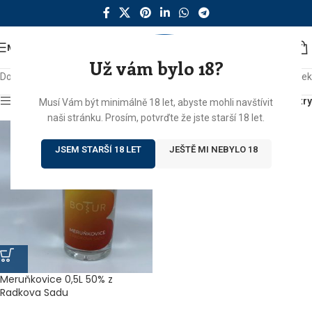
MENU
Už vám bylo 18?
Domů
/
Produkty se štítkem „merunkovice“
Zobrazen jediný výsledek
Zobrazit sidebar
Filtry
Musí Vám být minimálně 18 let, abyste mohli navštívit
naši stránku. Prosím, potvrďte že jste starší 18 let.
JSEM STARŠÍ 18 LET
JEŠTĚ MI NEBYLO 18
Meruňkovice 0,5L 50% z
Radkova Sadu