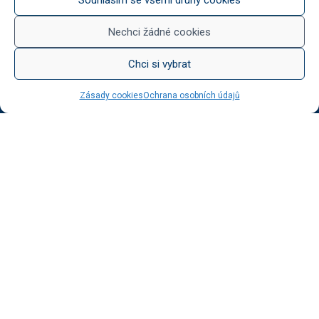
Něco na zub
Med od Boturů
Nechci žádné cookies
Dárkové balení
Chci si vybrat
Zásady cookies
Ochrana osobních údajů
KATEGORIE BLOGU
Vinotéka Botur
O včelaření
Radkův sad
Radek na kole
Radkův čaj
Tipy na výlet
UŽITEČNÉ ODKAZY
Ochrana osobních údajů