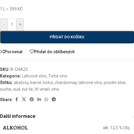
1 L = 399 KČ
-
+
PŘIDAT DO KOŠÍKU
Porovnat
Přidat do oblíbených
SKU:
B-CHA25
Kategorie:
Lahvové víno
,
Tiché víno
Štítků:
akatovy
,
barrel
,
botur
,
chardonnay
,
lahvové víno
,
pozdni sber
,
suche
,
sud
,
sur lie
,
tři vinaři
,
víno
Share:
Další informace
ALKOHOL
alk. 12,5 % Obj.