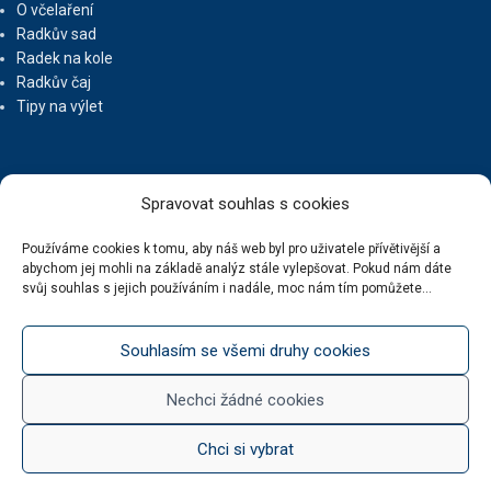
O včelaření
Radkův sad
Radek na kole
Radkův čaj
Tipy na výlet
UŽITEČNÉ ODKAZY
Spravovat souhlas s cookies
Ochrana osobních údajů
Používáme cookies k tomu, aby náš web byl pro uživatele přívětivější a
abychom jej mohli na základě analýz stále vylepšovat. Pokud nám dáte
Obchodní podmínky
svůj souhlas s jejich používáním i nadále, moc nám tím pomůžete...
Reklamační řád
Doprava zdarma
Kde nás najdete
Souhlasím se všemi druhy cookies
Kontaktní údaje
Zásady cookies (EU)
Nechci žádné cookies
Chci si vybrat
BOTUR.CZ
2020 ... Vytvořil
JiriWasserbauer.cz
:: weby, e-shopy, copywriting, reklama,