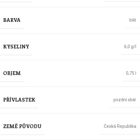
BARVA
bilé
KYSELINY
6,0 g/l
OBJEM
0,75 l
PŘÍVLASTEK
pozdní sběr
ZEMĚ PŮVODU
Česká Republika