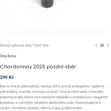
Domů
/
Lahvové víno
/
Tiché víno
Víno Botur
Chardonnay 2025 pozdní sběr
299
Kč
Barva vína je zelenožlutá, vůně je velmi jemná a elegantní, najdeme
zde květiny, mandle, smetanu a toust. Chuť je velmi plná, minerální,
příjemná a díky ležení na kvasnicích nasládlá a smetanová s elegantní
kyselinou a s jemným dotekem akátového sudu. Doporučujeme k
rybám, mořským plodům, bílému masu a těstovinám.