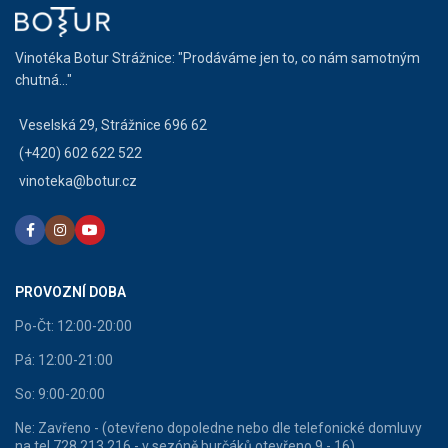
Vinotéka Botur Strážnice: "Prodáváme jen to, co nám samotným
chutná..."
Veselská 29, Strážnice 696 62
(+420) 602 622 522
vinoteka@botur.cz
PROVOZNÍ DOBA
Po-Čt: 12:00-20:00
Pá: 12:00-21:00
So: 9:00-20:00
Ne: Zavřeno - (otevřeno dopoledne nebo dle telefonické domluvy
na tel 728 213 216 - v sezóně burčáků otevřeno 9 - 16)