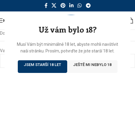
MENU
Už vám bylo 18?
Domů
/
Produkty se štítkem „prezident“
Musí Vám být minimálně 18 let, abyste mohli navštívit
Vašemu výběru neodpovídají žádné produkty.
naši stránku. Prosím, potvrďte že jste starší 18 let.
JSEM STARŠÍ 18 LET
JEŠTĚ MI NEBYLO 18