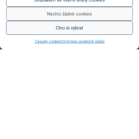
Něco na zub
Med od Boturů
Nechci žádné cookies
Dárkové balení
Chci si vybrat
Zásady cookies
Ochrana osobních údajů
KATEGORIE BLOGU
Vinotéka Botur
O včelaření
Radkův sad
Radek na kole
Radkův čaj
Tipy na výlet
UŽITEČNÉ ODKAZY
Ochrana osobních údajů