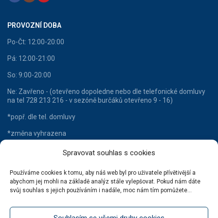
PROVOZNÍ DOBA
Po-Čt: 12:00-20:00
Pá: 12:00-21:00
So: 9:00-20:00
Ne: Zavřeno - (otevřeno dopoledne nebo dle telefonické domluvy
na tel 728 213 216 - v sezóně burčáků otevřeno 9 - 16)
*popř. dle tel. domluvy
*změna vyhrazena
Spravovat souhlas s cookies
Používáme cookies k tomu, aby náš web byl pro uživatele přívětivější a
HLAVNÍ KATEGORIE
abychom jej mohli na základě analýz stále vylepšovat. Pokud nám dáte
svůj souhlas s jejich používáním i nadále, moc nám tím pomůžete...
Lahvové víno
Šumivá vína
Souhlasím se všemi druhy cookies
Stáčená vína