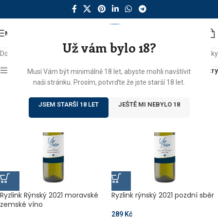
MENU
Už vám bylo 18?
Domů
/
Produkty se štítkem „ryzlink rýnský“
Zobrazeny 4 výsledky
Zobrazit sidebar
Filtry
Musí Vám být minimálně 18 let, abyste mohli navštívit
naši stránku. Prosím, potvrďte že jste starší 18 let.
JSEM STARŠÍ 18 LET
JEŠTĚ MI NEBYLO 18
Ryzlink Rýnský 2021 moravské
Ryzlink rýnský 2021 pozdní sběr
zemské víno
289
Kč