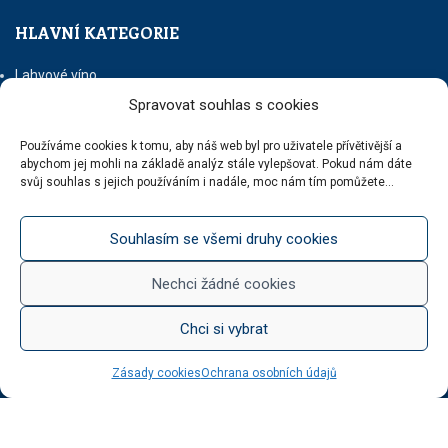
HLAVNÍ KATEGORIE
Lahvové víno
Šumivá vína
Spravovat souhlas s cookies
Stáčená vína
Něco na zub
Používáme cookies k tomu, aby náš web byl pro uživatele přívětivější a
Med od Boturů
abychom jej mohli na základě analýz stále vylepšovat. Pokud nám dáte
svůj souhlas s jejich používáním i nadále, moc nám tím pomůžete...
Dárkové balení
Souhlasím se všemi druhy cookies
KATEGORIE BLOGU
Nechci žádné cookies
Vinotéka Botur
Chci si vybrat
O včelaření
Radkův sad
Zásady cookies
Ochrana osobních údajů
Radek na kole
Radkův čaj
Tipy na výlet