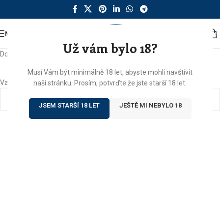
MENU
Už vám bylo 18?
Domů
/
Produkty se štítkem „visnovice“
Musí Vám být minimálně 18 let, abyste mohli navštívit
Vašemu výběru neodpovídají žádné produkty.
naši stránku. Prosím, potvrďte že jste starší 18 let.
JSEM STARŠÍ 18 LET
JEŠTĚ MI NEBYLO 18