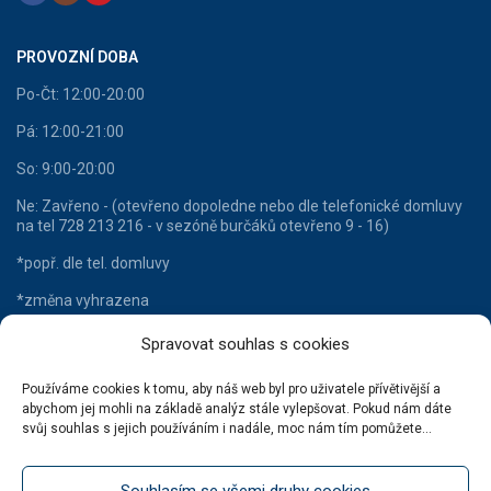
PROVOZNÍ DOBA
Po-Čt: 12:00-20:00
Pá: 12:00-21:00
So: 9:00-20:00
Ne: Zavřeno - (otevřeno dopoledne nebo dle telefonické domluvy
na tel 728 213 216 - v sezóně burčáků otevřeno 9 - 16)
*popř. dle tel. domluvy
*změna vyhrazena
Spravovat souhlas s cookies
Používáme cookies k tomu, aby náš web byl pro uživatele přívětivější a
HLAVNÍ KATEGORIE
abychom jej mohli na základě analýz stále vylepšovat. Pokud nám dáte
svůj souhlas s jejich používáním i nadále, moc nám tím pomůžete...
Lahvové víno
Šumivá vína
Souhlasím se všemi druhy cookies
Stáčená vína