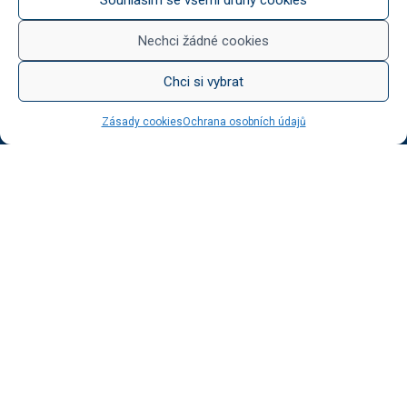
Něco na zub
Med od Boturů
Nechci žádné cookies
Dárkové balení
Chci si vybrat
Zásady cookies
Ochrana osobních údajů
KATEGORIE BLOGU
Vinotéka Botur
O včelaření
Radkův sad
Radek na kole
Radkův čaj
Tipy na výlet
UŽITEČNÉ ODKAZY
Ochrana osobních údajů