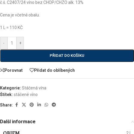
č.š. C2407/24 víno bez CHOP/CHZO alk. 13%
Cena je včetně obalu.
1 L = 110 KČ
-
+
PŘIDAT DO KOŠÍKU
Porovnat
Přidat do oblíbených
Kategorie:
Stáčená vína
Štítek:
stáčené víno
Share:
Další informace
OBJEM
2 l