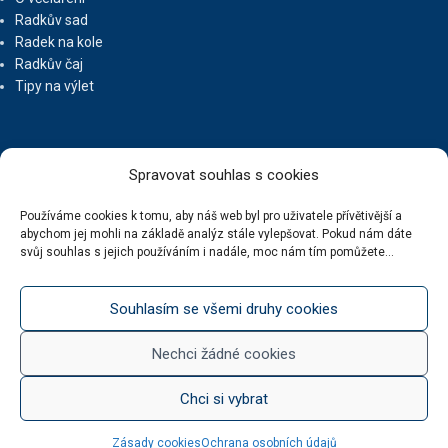
Radkův sad
Radek na kole
Radkův čaj
Tipy na výlet
UŽITEČNÉ ODKAZY
Spravovat souhlas s cookies
Ochrana osobních údajů
Používáme cookies k tomu, aby náš web byl pro uživatele přívětivější a
abychom jej mohli na základě analýz stále vylepšovat. Pokud nám dáte
Obchodní podmínky
svůj souhlas s jejich používáním i nadále, moc nám tím pomůžete...
Reklamační řád
Doprava zdarma
Kde nás najdete
Souhlasím se všemi druhy cookies
Kontaktní údaje
Zásady cookies (EU)
Nechci žádné cookies
Chci si vybrat
BOTUR.CZ
2020 ... Vytvořil
JiriWasserbauer.cz
:: weby, e-shopy, copywriting, reklama,
Zásady cookies
Ochrana osobních údajů