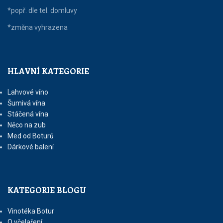
*popř. dle tel. domluvy
*změna vyhrazena
HLAVNÍ KATEGORIE
Lahvové víno
Šumivá vína
Stáčená vína
Něco na zub
Med od Boturů
Dárkové balení
KATEGORIE BLOGU
Vinotéka Botur
O včelaření