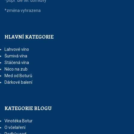
*popř. dle tel. domluvy
*změna vyhrazena
HLAVNÍ KATEGORIE
Lahvové víno
Šumivá vína
Stáčená vína
Něco na zub
Med od Boturů
Dárkové balení
KATEGORIE BLOGU
Vinotéka Botur
O včelaření