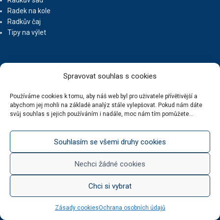
Radkův sad
Radek na kole
Radkův čaj
Tipy na výlet
UŽITEČNÉ ODKAZY
Spravovat souhlas s cookies
Ochrana osobních údajů
Používáme cookies k tomu, aby náš web byl pro uživatele přívětivější a
abychom jej mohli na základě analýz stále vylepšovat. Pokud nám dáte
Obchodní podmínky
svůj souhlas s jejich používáním i nadále, moc nám tím pomůžete...
Reklamační řád
Doprava zdarma
Kde nás najdete
Souhlasím se všemi druhy cookies
Kontaktní údaje
Zásady cookies (EU)
Nechci žádné cookies
Chci si vybrat
BOTUR.CZ
2020 ... Vytvořil
JiriWasserbauer.cz
:: weby, e-shopy, copywriting, reklama,
Zásady cookies
Ochrana osobních údajů
marketing