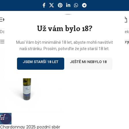
MENU
Už vám bylo 18?
Domů
/
Produkty se štítkem „chardonnay“
Zobrazen jediný výsledek
Zobrazit sidebar
Filtry
Musí Vám být minimálně 18 let, abyste mohli navštívit
naši stránku. Prosím, potvrďte že jste starší 18 let.
JSEM STARŠÍ 18 LET
JEŠTĚ MI NEBYLO 18
TIP
Chardonnay 2025 pozdní sběr