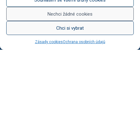
Něco na zub
Med od Boturů
Nechci žádné cookies
Dárkové balení
Chci si vybrat
Zásady cookies
Ochrana osobních údajů
KATEGORIE BLOGU
Vinotéka Botur
O včelaření
Radkův sad
Radek na kole
Radkův čaj
Tipy na výlet
UŽITEČNÉ ODKAZY
Ochrana osobních údajů