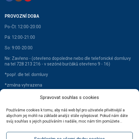
PROVOZNÍ DOBA
Po-Čt: 12:00-20:00
Pá: 12:00-21:00
So: 9:00-20:00
Ne: Zavřeno - (otevřeno dopoledne nebo dle telefonické domluvy
na tel 728 213 216 - v sezóně burčáků otevřeno 9 - 16)
*popř. dle tel. domluvy
*změna vyhrazena
Spravovat souhlas s cookies
Používáme cookies k tomu, aby náš web byl pro uživatele přívětivější a
HLAVNÍ KATEGORIE
abychom jej mohli na základě analýz stále vylepšovat. Pokud nám dáte
svůj souhlas s jejich používáním i nadále, moc nám tím pomůžete...
Lahvové víno
Šumivá vína
Souhlasím se všemi druhy cookies
Stáčená vína