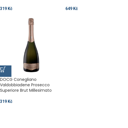
319
Kč
649
Kč
DOCG Conegliano
Valdobbiadene Prosecco
Superiore Brut Millesimato
319
Kč