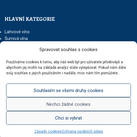
HLAVNÍ KATEGORIE
Lahvové víno
Šumivá vína
Stáčená vína
Spravovat souhlas s cookies
Něco na zub
Med od Boturů
Používáme cookies k tomu, aby náš web byl pro uživatele přívětivější a
Dárkové balení
abychom jej mohli na základě analýz stále vylepšovat. Pokud nám dáte
svůj souhlas s jejich používáním i nadále, moc nám tím pomůžete...
Souhlasím se všemi druhy cookies
KATEGORIE BLOGU
Nechci žádné cookies
Vinotéka Botur
O včelaření
Chci si vybrat
Radkův sad
Radek na kole
Radkův čaj
Zásady cookies
Ochrana osobních údajů