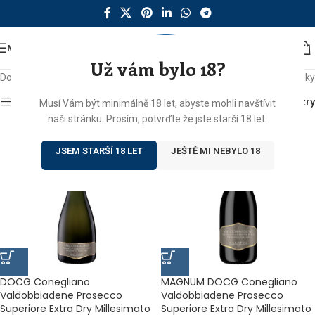
MENU
Už vám bylo 18?
Domů
/
Produkty se štítkem „docg“
Zobrazeny 3 výsledky
Zobrazit sidebar
Filtry
Musí Vám být minimálně 18 let, abyste mohli navštívit
naši stránku. Prosím, potvrďte že jste starší 18 let.
JSEM STARŠÍ 18 LET
JEŠTĚ MI NEBYLO 18
DOCG Conegliano
MAGNUM DOCG Conegliano
Valdobbiadene Prosecco
Valdobbiadene Prosecco
Superiore Extra Dry Millesimato
Superiore Extra Dry Millesimato