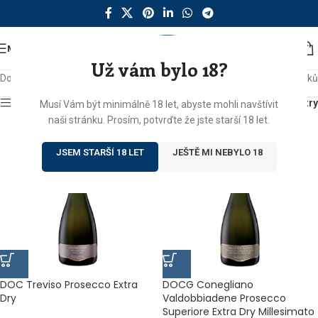
MENU
Už vám bylo 18?
Domů
/
Produkty se štítkem „dry“
Zobrazeno 5 výsledků
Zobrazit sidebar
Filtry
Musí Vám být minimálně 18 let, abyste mohli navštívit
naši stránku. Prosím, potvrďte že jste starší 18 let.
JSEM STARŠÍ 18 LET
JEŠTĚ MI NEBYLO 18
DOC Treviso Prosecco Extra
DOCG Conegliano
Dry
Valdobbiadene Prosecco
Superiore Extra Dry Millesimato