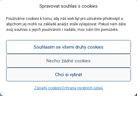
KATEGORIE BLOGU
Spravovat souhlas s cookies
Vinotéka Botur
Používáme cookies k tomu, aby náš web byl pro uživatele přívětivější a
O včelaření
abychom jej mohli na základě analýz stále vylepšovat. Pokud nám dáte
Radkův sad
svůj souhlas s jejich používáním i nadále, moc nám tím pomůžete...
Radek na kole
Radkův čaj
Souhlasím se všemi druhy cookies
Tipy na výlet
Nechci žádné cookies
UŽITEČNÉ ODKAZY
Chci si vybrat
Ochrana osobních údajů
Zásady cookies
Ochrana osobních údajů
Obchodní podmínky
Reklamační řád
Doprava zdarma
Kde nás najdete
Kontaktní údaje
Zásady cookies (EU)