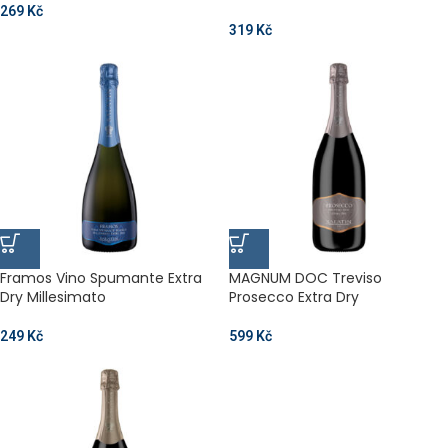
269
Kč
319
Kč
Framos Vino Spumante Extra
MAGNUM DOC Treviso
Dry Millesimato
Prosecco Extra Dry
249
Kč
599
Kč