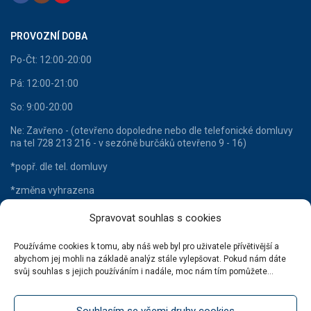
PROVOZNÍ DOBA
Po-Čt: 12:00-20:00
Pá: 12:00-21:00
So: 9:00-20:00
Ne: Zavřeno - (otevřeno dopoledne nebo dle telefonické domluvy
na tel 728 213 216 - v sezóně burčáků otevřeno 9 - 16)
*popř. dle tel. domluvy
*změna vyhrazena
Spravovat souhlas s cookies
Používáme cookies k tomu, aby náš web byl pro uživatele přívětivější a
HLAVNÍ KATEGORIE
abychom jej mohli na základě analýz stále vylepšovat. Pokud nám dáte
svůj souhlas s jejich používáním i nadále, moc nám tím pomůžete...
Lahvové víno
Šumivá vína
Souhlasím se všemi druhy cookies
Stáčená vína