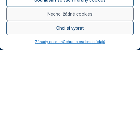
Něco na zub
Med od Boturů
Nechci žádné cookies
Dárkové balení
Chci si vybrat
Zásady cookies
Ochrana osobních údajů
KATEGORIE BLOGU
Vinotéka Botur
O včelaření
Radkův sad
Radek na kole
Radkův čaj
Tipy na výlet
UŽITEČNÉ ODKAZY
Ochrana osobních údajů