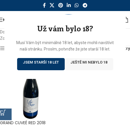
MENU
Už vám bylo 18?
Domů
/
Produkty se štítkem „grand cuvee red“
Zobrazen jediný výsledek
Musí Vám být minimálně 18 let, abyste mohli navštívit
Zobrazit sidebar
Filtry
naši stránku. Prosím, potvrďte že jste starší 18 let.
JSEM STARŠÍ 18 LET
JEŠTĚ MI NEBYLO 18
GRAND CUVEÉ RED 2018