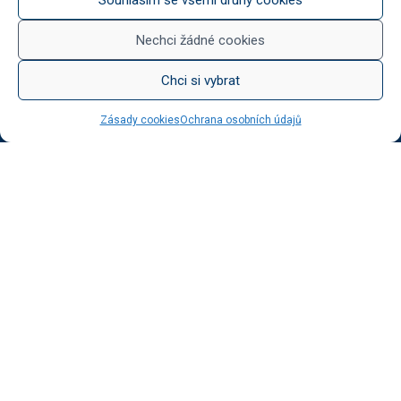
Něco na zub
Med od Boturů
Nechci žádné cookies
Dárkové balení
Chci si vybrat
Zásady cookies
Ochrana osobních údajů
KATEGORIE BLOGU
Vinotéka Botur
O včelaření
Radkův sad
Radek na kole
Radkův čaj
Tipy na výlet
UŽITEČNÉ ODKAZY
Ochrana osobních údajů