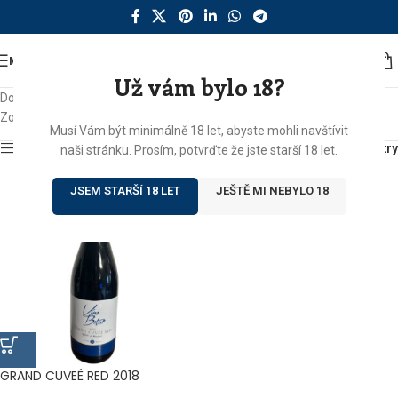
MENU
Už vám bylo 18?
Domů
/
Produkty se štítkem „grand cuvee red“
Zobrazen jediný výsledek
Musí Vám být minimálně 18 let, abyste mohli navštívit
Zobrazit sidebar
Filtry
naši stránku. Prosím, potvrďte že jste starší 18 let.
JSEM STARŠÍ 18 LET
JEŠTĚ MI NEBYLO 18
GRAND CUVEÉ RED 2018