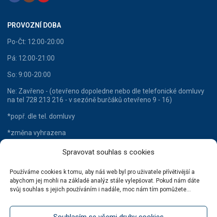
PROVOZNÍ DOBA
Po-Čt: 12:00-20:00
Pá: 12:00-21:00
So: 9:00-20:00
Ne: Zavřeno - (otevřeno dopoledne nebo dle telefonické domluvy
na tel 728 213 216 - v sezóně burčáků otevřeno 9 - 16)
*popř. dle tel. domluvy
*změna vyhrazena
Spravovat souhlas s cookies
Používáme cookies k tomu, aby náš web byl pro uživatele přívětivější a
HLAVNÍ KATEGORIE
abychom jej mohli na základě analýz stále vylepšovat. Pokud nám dáte
svůj souhlas s jejich používáním i nadále, moc nám tím pomůžete...
Lahvové víno
Šumivá vína
Souhlasím se všemi druhy cookies
Stáčená vína