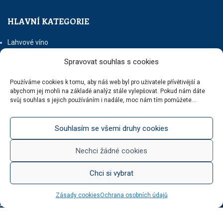
HLAVNÍ KATEGORIE
Lahvové víno
Šumivá vína
Spravovat souhlas s cookies
Stáčená vína
Něco na zub
Používáme cookies k tomu, aby náš web byl pro uživatele přívětivější a
Med od Boturů
abychom jej mohli na základě analýz stále vylepšovat. Pokud nám dáte
Dárkové balení
svůj souhlas s jejich používáním i nadále, moc nám tím pomůžete...
Souhlasím se všemi druhy cookies
KATEGORIE BLOGU
Nechci žádné cookies
Vinotéka Botur
O včelaření
Chci si vybrat
Radkův sad
Radek na kole
Zásady cookies
Ochrana osobních údajů
Radkův čaj
Tipy na výlet