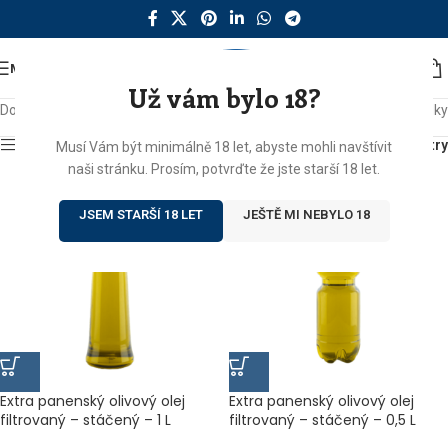
MENU
Už vám bylo 18?
Domů
/
Produkty se štítkem „olej“
Zobrazeny 3 výsledky
Zobrazit sidebar
Filtry
Musí Vám být minimálně 18 let, abyste mohli navštívit
naši stránku. Prosím, potvrďte že jste starší 18 let.
JSEM STARŠÍ 18 LET
JEŠTĚ MI NEBYLO 18
Extra panenský olivový olej
Extra panenský olivový olej
filtrovaný – stáčený – 1 L
filtrovaný – stáčený – 0,5 L