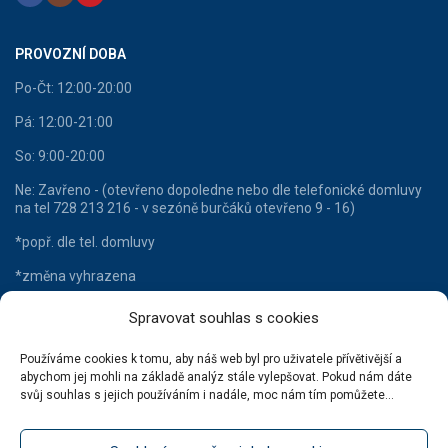
PROVOZNÍ DOBA
Po-Čt: 12:00-20:00
Pá: 12:00-21:00
So: 9:00-20:00
Ne: Zavřeno - (otevřeno dopoledne nebo dle telefonické domluvy
na tel 728 213 216 - v sezóně burčáků otevřeno 9 - 16)
*popř. dle tel. domluvy
*změna vyhrazena
Spravovat souhlas s cookies
Používáme cookies k tomu, aby náš web byl pro uživatele přívětivější a
HLAVNÍ KATEGORIE
abychom jej mohli na základě analýz stále vylepšovat. Pokud nám dáte
svůj souhlas s jejich používáním i nadále, moc nám tím pomůžete...
Lahvové víno
Šumivá vína