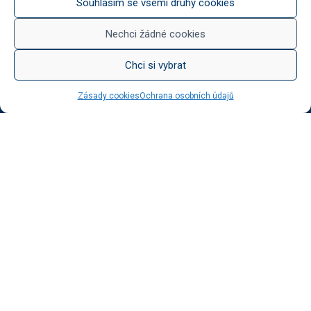
Stáčená vína
Souhlasím se všemi druhy cookies
Něco na zub
Med od Boturů
Nechci žádné cookies
Dárkové balení
Chci si vybrat
Zásady cookies
Ochrana osobních údajů
KATEGORIE BLOGU
Vinotéka Botur
O včelaření
Radkův sad
Radek na kole
Radkův čaj
Tipy na výlet
UŽITEČNÉ ODKAZY
Ochrana osobních údajů