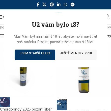
MENU
Už vám bylo 18?
Domů
/
Produkty se štítkem „sur lie“
Zobrazeny 2 výsledky
Zobrazit sidebar
Filtry
Musí Vám být minimálně 18 let, abyste mohli navštívit
naši stránku. Prosím, potvrďte že jste starší 18 let.
JSEM STARŠÍ 18 LET
JEŠTĚ MI NEBYLO 18
VYPR
TIP
ODÁN
O
Chardonnay 2025 pozdní sběr