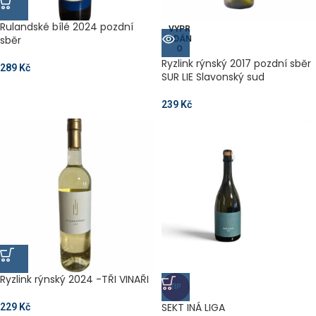
Rulandské bílé 2024 pozdní
VYPR
sběr
ODÁN
O
Ryzlink rýnský 2017 pozdní sběr
289
Kč
SUR LIE Slavonský sud
239
Kč
Ryzlink rýnský 2024 -TŘI VINAŘI
TIP
SEKT INÁ LIGA
229
Kč