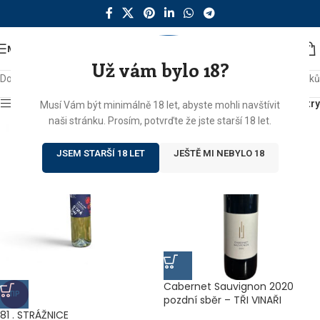
MENU
Už vám bylo 18?
Domů
/
Produkty se štítkem „tři vinaři“
Zobrazeno 14 výsledků
Zobrazit sidebar
Filtry
Musí Vám být minimálně 18 let, abyste mohli navštívit
naši stránku. Prosím, potvrďte že jste starší 18 let.
JSEM STARŠÍ 18 LET
JEŠTĚ MI NEBYLO 18
Cabernet Sauvignon 2020
TIP
pozdní sběr – TŘI VINAŘI
81 . STRÁŽNICE