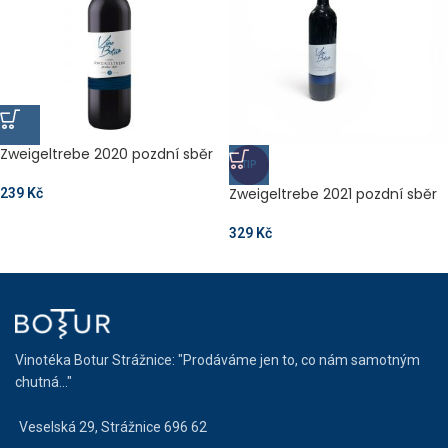
Zweigeltrebe 2020 pozdní sběr
TIP
Zweigeltrebe 2021 pozdní sběr
239
Kč
329
Kč
Vinotéka Botur Strážnice: "Prodáváme jen to, co nám samotným
chutná..."
Veselská 29, Strážnice 696 62