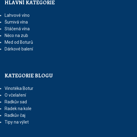
HLAVNÍ KATEGORIE
Lahvové víno
Šumivá vína
Stáčená vína
Něco na zub
Med od Boturů
Dárkové balení
KATEGORIE BLOGU
Vinotéka Botur
O včelaření
Radkův sad
Radek na kole
Radkův čaj
Tipy na výlet