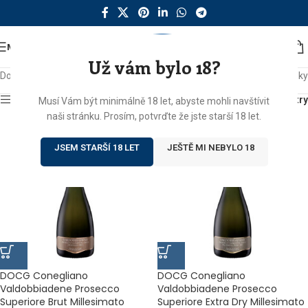
MENU
Už vám bylo 18?
Domů
/
Produkty se štítkem „valdobiaddene“
Zobrazeny 3 výsledky
Zobrazit sidebar
Filtry
Musí Vám být minimálně 18 let, abyste mohli navštívit
naši stránku. Prosím, potvrďte že jste starší 18 let.
JSEM STARŠÍ 18 LET
JEŠTĚ MI NEBYLO 18
DOCG Conegliano
DOCG Conegliano
Valdobbiadene Prosecco
Valdobbiadene Prosecco
Superiore Brut Millesimato
Superiore Extra Dry Millesimato