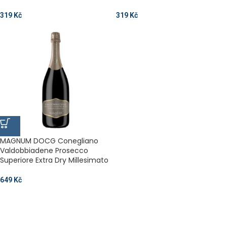
319
Kč
319
Kč
MAGNUM DOCG Conegliano
Valdobbiadene Prosecco
Superiore Extra Dry Millesimato
649
Kč