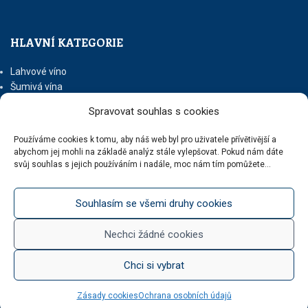
HLAVNÍ KATEGORIE
Lahvové víno
Šumivá vína
Stáčená vína
Spravovat souhlas s cookies
Něco na zub
Med od Boturů
Používáme cookies k tomu, aby náš web byl pro uživatele přívětivější a
Dárkové balení
abychom jej mohli na základě analýz stále vylepšovat. Pokud nám dáte
svůj souhlas s jejich používáním i nadále, moc nám tím pomůžete...
Souhlasím se všemi druhy cookies
KATEGORIE BLOGU
Nechci žádné cookies
Vinotéka Botur
O včelaření
Chci si vybrat
Radkův sad
Radek na kole
Radkův čaj
Zásady cookies
Ochrana osobních údajů