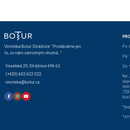
PRO
Vinotéka Botur Strážnice: "Prodáváme jen
Po-
to, co nám samotným chutná..."
Pá:
Veselská 29, Strážnice 696 62
So:
(+420) 602 622 522
Ne:
dop
vinoteka@botur.cz
tele
728
burč
*pop
*zm