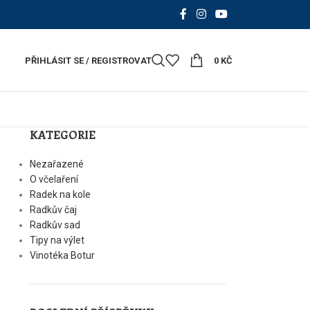
PŘIHLÁSIT SE / REGISTROVAT
0
KČ
KATEGORIE
Nezařazené
O včelaření
Radek na kole
Radkův čaj
Radkův sad
Tipy na výlet
Vinotéka Botur