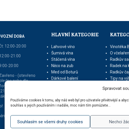
HLAVNÍ KATEGORIE
KATEGO
VOZNÍ DOBA
Čt: 12:00-20:00
Lahvové víno
Vinotéka 
Šumivá vína
O včelařen
 12:00-21:00
Stáčená vína
Radkův sa
 9:00-20:00
Něco na zub
Radek na 
Med od Boturů
Radkův ča
 Zavřeno - (otevřeno
Dárkové balení
Tipy na vý
oledne nebo dle
fonické domluvy na tel
Spravovat sou
 213 216 - v sezóně
áků otevřeno 9 - 16)
Používáme cookies k tomu, aby náš web byl pro uživatele přívětivější a ab
souhlas s jejich používáním i nadále, moc nám tím pomůžete...
ř. dle tel. domluvy
ěna vyhrazena
Souhlasím se všemi druhy cookies
Nechci žá