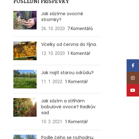
POSLEDNÍ PŘÍSPĚVKY
Jak sázíme ovocné
stromky?
26. 10. 2020
7 Komentářů
Včelky od června do října.
12. 10. 2020
1 Komentář
Face
Jak najít starou odrůdu?
Insta
11. 1. 2022
1 Komentář
YouT
Jak sázím a střihám
bobulové ovoce? Radkův
sad
10. 3. 2021
1 Komentář
Podle čeho se rozhodnu