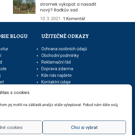
stromek vykopat a nasadit
nový? Radkův sad
10. 3. 2021
1 Komentář
RIE BLOGU
UŽITEČNÉ ODKAZY
Botur
Ochrana osobních údajů
í
Obchodní podmínky
d
Reklamační řád
kole
Doprava zdarma
j
Kde nás najdete
let
Kontaktní údaje
Zásady cookies (EU)
hlas s cookies
ychom jej mohli na základě analýz stále vylepšovat. Pokud nám dáte svůj
dné cookies
Chci si vybrat