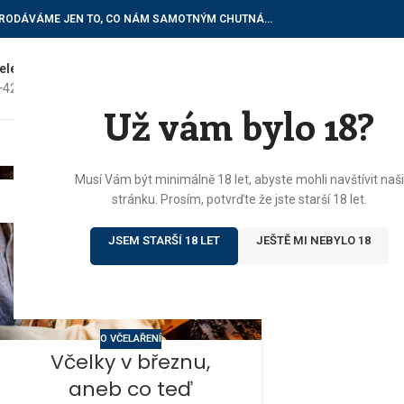
RODÁVÁME JEN TO, CO NÁM SAMOTNÝM CHUTNÁ…
elefon do vinotéky
E-mailové dotazy
+420) 602 622 522
vinoteka@botur.cz
Už vám bylo 18?
ÚVOD
E
Musí Vám být minimálně 18 let, abyste mohli navštívit naši
17
stránku. Prosím, potvrďte že jste starší 18 let.
BŘE
JSEM STARŠÍ 18 LET
JEŠTĚ MI NEBYLO 18
O VČELAŘENÍ
Včelky v březnu,
aneb co teď