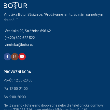
Vinotéka Botur Strážnice: "Prodáváme jen to, co nám samotným
chutná..."
Veselská 29, Strážnice 696 62
(+420) 602 622 522
vinoteka@botur.cz
PROVOZNÍ DOBA
Po-Čt: 12:00-20:00
Pá: 12:00-21:00
So: 9:00-20:00
Ne: Zavřeno - (otevřeno dopoledne nebo dle telefonické domluvy
na tel 728 213 216 - v sezóně burčáků otevřeno 9 - 16)