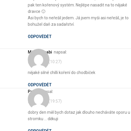
pak ten kořenový systém. Nejlépe nasadit na to nějaké
dravce 🙂
Asi bych to neřešil jedem. Já jsem myši asi neřešil, je to
bohužel daň za sadařství.
ODPOVĚDĚT
Michal Hrabi
napsal:
29. 7. 2021 (10:27)
nějaké silné chilli koření do chodbiček
ODPOVĚDĚT
pavel
napsal:
27. 2. 2021 (19:57)
dobry den měl bych dotaz jak dlouho necháváte oporu u
stromku … děkuji
ODPOVĚDĚT