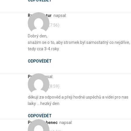
Radek Botur
napsal:
28. 2. 2021 (7:56)
Dobrý den,
snažím se o to, aby stromek byl samostatný co nejdříve,
tedy cca 3-4 roky.
ODPOVĚDĚT
pavel
napsal:
28. 2. 2021 (8:59)
děkuji za odpověd a přeji hodně uspěchů a videi pro nas
laiky … hezký den
ODPOVĚDĚT
Pavel Brabenec
napsal: