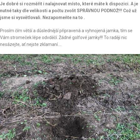
Je dobré si rozměřit i nalajnovat místo, které máte k dispozici. A je
nutné taky dle velikosti a počtu zvolit SPRÁVNOU PODNOŽ!!! Což už
jsme si vysvětlovali. Nezapomeňte na to .
Prosím čím větší a důslednější připravená a vyhnojená jamka, tím se
Vám stromeček lépe odvděčí. Žádné golfové jamky!!! To raději nic
nesázejte, ať nejste zklamaní….