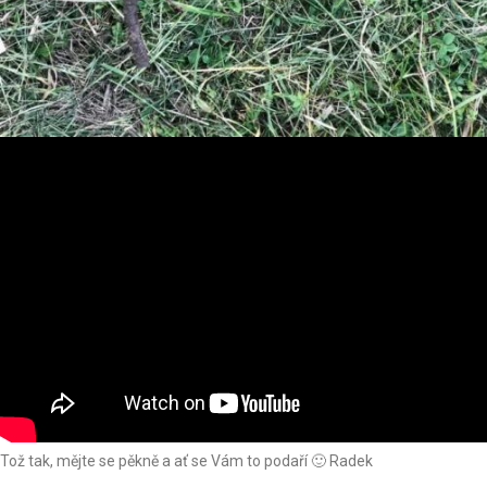
Tož tak, mějte se pěkně a ať se Vám to podaří 🙂 Radek