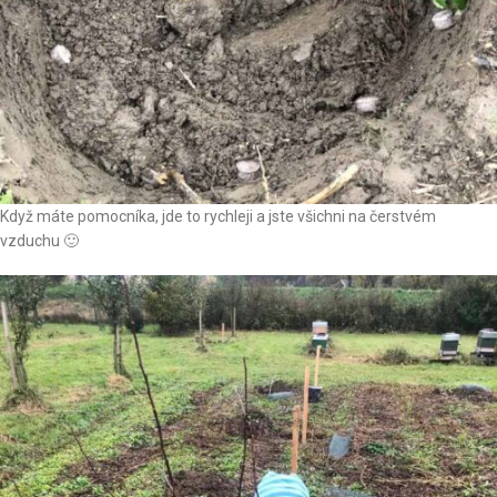
Když máte pomocníka, jde to rychleji a jste všichni na čerstvém
vzduchu 🙂