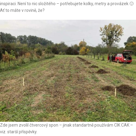
inspiraci. Není to nic složitého – potřebujete kolky, metry a provázek 🙂
Ať to máte v rovině, že?
Zde jsem zvolil čtvercový spon – jinak standartně používám CIK CAK –
viz. starší příspěvky.