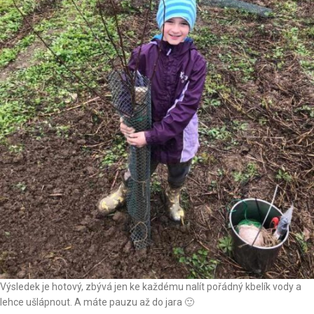
Výsledek je hotový, zbývá jen ke každému nalít pořádný kbelík vody a
lehce ušlápnout. A máte pauzu až do jara 🙂