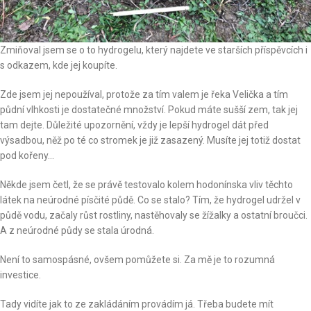
Zmiňoval jsem se o to hydrogelu, který najdete ve starších příspěvcích i
s odkazem, kde jej koupíte.
Zde jsem jej nepoužíval, protože za tím valem je řeka Velička a tím
půdní vlhkosti je dostatečné množství. Pokud máte sušší zem, tak jej
tam dejte. Důležité upozornění, vždy je lepší hydrogel dát před
výsadbou, něž po té co stromek je již zasazený. Musíte jej totiž dostat
pod kořeny…
Někde jsem četl, že se právě testovalo kolem hodonínska vliv těchto
látek na neúrodné písčité půdě. Co se stalo? Tím, že hydrogel udržel v
půdě vodu, začaly růst rostliny, nastěhovaly se žížalky a ostatní broučci.
A z neúrodné půdy se stala úrodná.
Není to samospásné, ovšem pomůžete si. Za mě je to rozumná
investice.
Tady vidíte jak to ze zakládáním provádím já. Třeba budete mít