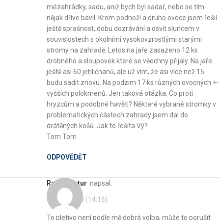
mézahrádky, sadu, aniž bych byl sadař, nebo se tím
nějak dříve bavil. Krom podnoží a druho ovoce jsem řešil
ještě sprašnost, dobu dozrávání a osvit sluncem v
souvislostech s okolními vysokovzrostlými starými
stromy na zahradě. Letos na jaře zasazeno 12 ks
drobného a sloupovek které se věechny přijaly. Na jaře
ještě asi 60 jehličnanů, ale už vím, že asi více než 15
budu sadit znovu. Na podzim 17 ks různých ovocných +-
vyšších polokmenů. Jen taková otázka. Co proti
hryzcům a podobné havěti? Některé vybrané stromky v
problematických částech zahrady jsem dal do
drátěných košů. Jak to řešíta Vý?
Tom Tom
ODPOVĚDĚT
Radek Botur
napsal:
30. 11. 2020 (14:16)
To pletivo není podle mě dobrá volba, může to porušit