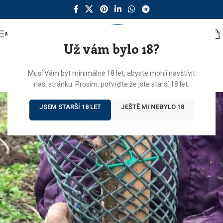
MENU
Už vám bylo 18?
RADKŮV SAD
Jak sázíme ovocné stromky?
Musí Vám být minimálně 18 let, abyste mohli navštívit
7
naši stránku. Prosím, potvrďte že jste starší 18 let.
Radek Botur
On 26. 10. 2020
JSEM STARŠÍ 18 LET
JEŠTĚ MI NEBYLO 18