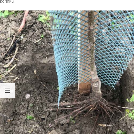
kořínků.