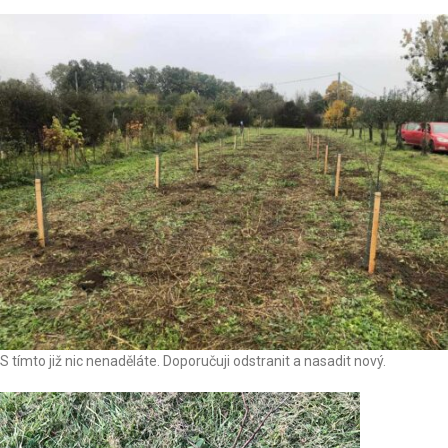
S tímto již nic nenaděláte. Doporučuji odstranit a nasadit nový.