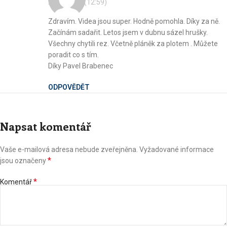
20. 8. 2021 (12:59)
Zdravím. Videa jsou super. Hodně pomohla. Díky za ně.
Začínám sadařit. Letos jsem v dubnu sázel hrušky.
Všechny chytili rez. Včetně pláněk za plotem . Můžete
poradit co s tím.
Díky Pavel Brabenec
ODPOVĚDĚT
Napsat komentář
Vaše e-mailová adresa nebude zveřejněna.
Vyžadované informace
*
jsou označeny
*
Komentář