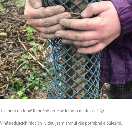
Tak hurá do toho! Konečně jsme se k tomu dostali co? 🙂
V následujících řádcích i videu jsem shrnul vše potřebné a důležité.