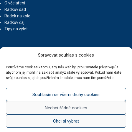
O včelaření
Radkův sad
Radek na kole
Radkův čaj
Tipy na výlet
UŽITEČNÉ ODKAZY
Spravovat souhlas s cookies
Ochrana osobních údajů
Používáme cookies k tomu, aby náš web byl pro uživatele přívětivější a
abychom jej mohli na základě analýz stále vylepšovat. Pokud nám dáte
Obchodní podmínky
svůj souhlas s jejich používáním i nadále, moc nám tím pomůžete...
Reklamační řád
Doprava zdarma
Kde nás najdete
Souhlasím se všemi druhy cookies
Kontaktní údaje
Zásady cookies (EU)
Nechci žádné cookies
Chci si vybrat