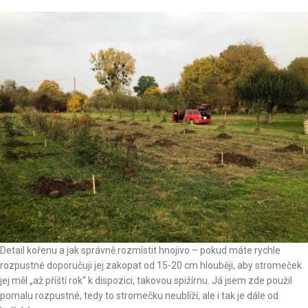
Detail kořenu a jak správně rozmístit hnojivo – pokud máte rychle
rozpustné doporučuji jej zakopat od 15-20 cm hlouběji, aby stromeček
jej měl „až příští rok“ k dispozici, takovou spižírnu. Já jsem zde použil
pomalu rozpustné, tedy to stromečku neublíží, ale i tak je dále od