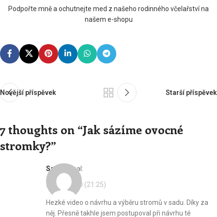
Podpořte mně a ochutnejte med z našeho rodinného včelařství na
našem e-shopu
Novější příspěvek
Starší příspěvek
7 thoughts on “
Jak sázíme ovocné
stromky?
”
Sad
napsal:
29. 11. 2020 (21:25)
Hezké video o návrhu a výběru stromů v sadu. Díky za
něj. Přesně takhle jsem postupoval při návrhu té