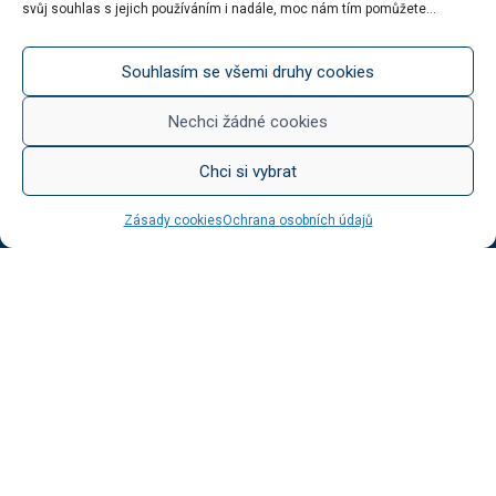
svůj souhlas s jejich používáním i nadále, moc nám tím pomůžete...
Šumivá vína
Stáčená vína
Něco na zub
Souhlasím se všemi druhy cookies
Med od Boturů
Dárkové balení
Nechci žádné cookies
Chci si vybrat
KATEGORIE BLOGU
Zásady cookies
Ochrana osobních údajů
Vinotéka Botur
O včelaření
Radkův sad
Radek na kole
Radkův čaj
Tipy na výlet
UŽITEČNÉ ODKAZY