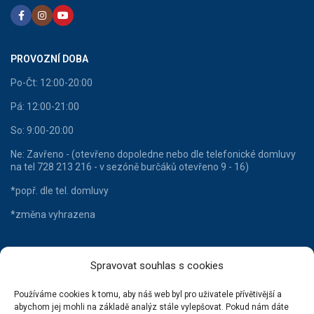
PROVOZNÍ DOBA
Po-Čt: 12:00-20:00
Pá: 12:00-21:00
So: 9:00-20:00
Ne: Zavřeno - (otevřeno dopoledne nebo dle telefonické domluvy
na tel 728 213 216 - v sezóně burčáků otevřeno 9 - 16)
*popř. dle tel. domluvy
*změna vyhrazena
Spravovat souhlas s cookies
HLAVNÍ KATEGORIE
Používáme cookies k tomu, aby náš web byl pro uživatele přívětivější a
Lahvové víno
abychom jej mohli na základě analýz stále vylepšovat. Pokud nám dáte