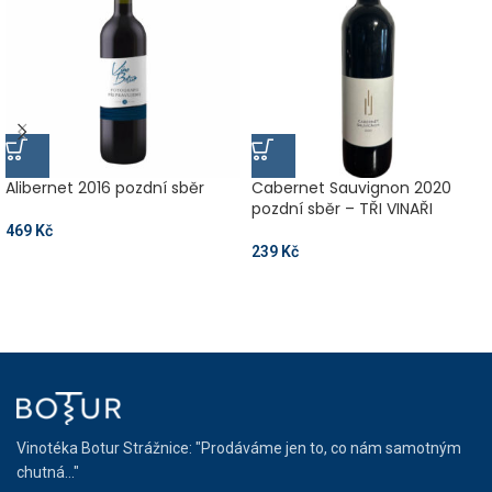
Alibernet 2016 pozdní sběr
Cabernet Sauvignon 2020
pozdní sběr – TŘI VINAŘI
469
Kč
239
Kč
Vinotéka Botur Strážnice: "Prodáváme jen to, co nám samotným
chutná..."