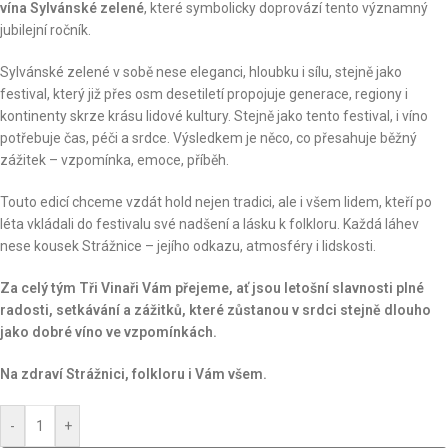
vína Sylvánské zelené
, které symbolicky doprovází tento významný
jubilejní ročník.
Sylvánské zelené v sobě nese eleganci, hloubku i sílu, stejně jako
festival, který již přes osm desetiletí propojuje generace, regiony i
kontinenty skrze krásu lidové kultury. Stejně jako tento festival, i víno
potřebuje čas, péči a srdce. Výsledkem je něco, co přesahuje běžný
zážitek – vzpomínka, emoce, příběh.
Touto edicí chceme vzdát hold nejen tradici, ale i všem lidem, kteří po
léta vkládali do festivalu své nadšení a lásku k folkloru. Každá láhev
nese kousek Strážnice – jejího odkazu, atmosféry i lidskosti.
Za celý tým Tři Vinaři Vám přejeme, ať jsou letošní slavnosti plné
radosti, setkávání a zážitků, které zůstanou v srdci stejně dlouho
jako dobré víno ve vzpomínkách.
Na zdraví Strážnici, folkloru i Vám všem.
-
+