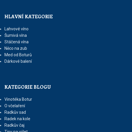
HLAVNÍ KATEGORIE
Lahvové víno
Šumivá vína
Stáčená vína
Něco na zub
Med od Boturů
Dárkové balení
KATEGORIE BLOGU
Vinotéka Botur
O včelaření
Radkův sad
Radek na kole
Radkův čaj
Tipy na výlet