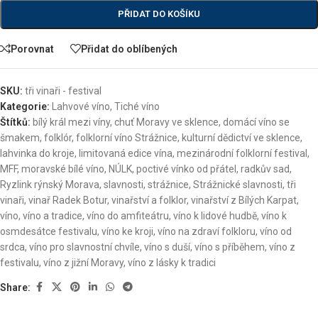
PŘIDAT DO KOŠÍKU
Porovnat
Přidat do oblíbených
SKU:
tři vinaři - festival
Kategorie:
Lahvové víno
,
Tiché víno
Štítků:
bílý král mezi víny
,
chuť Moravy ve sklence
,
domácí víno se
šmakem
,
folklór
,
folklorní víno Strážnice
,
kulturní dědictví ve sklence
,
lahvinka do kroje
,
limitovaná edice vína
,
mezinárodní folklorní festival
,
MFF
,
moravské bílé víno
,
NÚLK
,
poctivé vínko od přátel
,
radkův sad
,
Ryzlink rýnský Morava
,
slavnosti
,
strážnice
,
Strážnické slavnosti
,
tři
vinaři
,
vinař Radek Botur
,
vinařství a folklor
,
vinařství z Bílých Karpat
,
víno
,
víno a tradice
,
víno do amfiteátru
,
víno k lidové hudbě
,
víno k
osmdesátce festivalu
,
víno ke kroji
,
víno na zdraví folkloru
,
víno od
srdca
,
víno pro slavnostní chvíle
,
víno s duší
,
víno s příběhem
,
víno z
festivalu
,
víno z jižní Moravy
,
víno z lásky k tradici
Share: