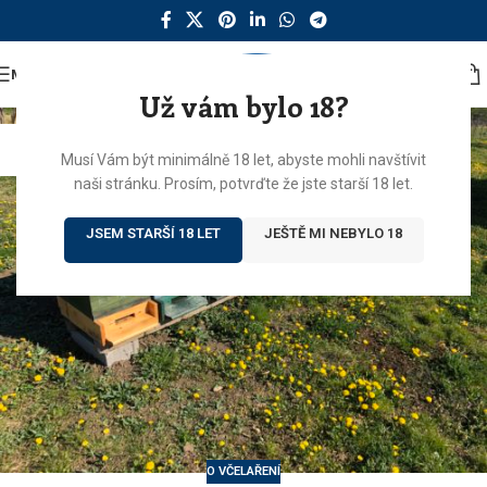
MENU
Už vám bylo 18?
22
Musí Vám být minimálně 18 let, abyste mohli navštívit
PRO
naši stránku. Prosím, potvrďte že jste starší 18 let.
JSEM STARŠÍ 18 LET
JEŠTĚ MI NEBYLO 18
O VČELAŘENÍ