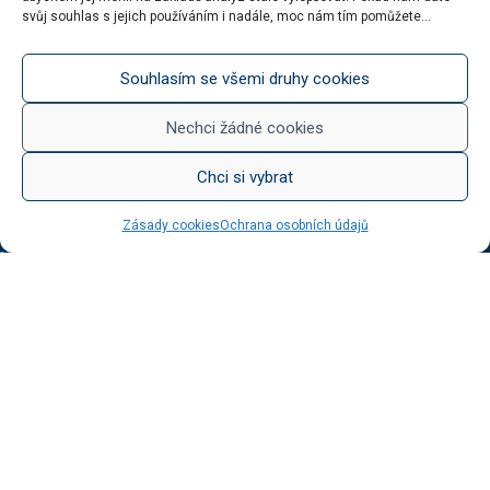
Šumivá vína
svůj souhlas s jejich používáním i nadále, moc nám tím pomůžete...
Stáčená vína
Něco na zub
Souhlasím se všemi druhy cookies
Med od Boturů
Dárkové balení
Nechci žádné cookies
Chci si vybrat
KATEGORIE BLOGU
Zásady cookies
Ochrana osobních údajů
Vinotéka Botur
O včelaření
Radkův sad
Radek na kole
Radkův čaj
Tipy na výlet
UŽITEČNÉ ODKAZY