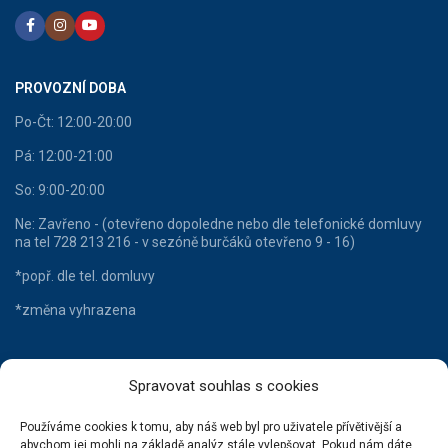
PROVOZNÍ DOBA
Po-Čt: 12:00-20:00
Pá: 12:00-21:00
So: 9:00-20:00
Ne: Zavřeno - (otevřeno dopoledne nebo dle telefonické domluvy
na tel 728 213 216 - v sezóně burčáků otevřeno 9 - 16)
*popř. dle tel. domluvy
*změna vyhrazena
Spravovat souhlas s cookies
HLAVNÍ KATEGORIE
Používáme cookies k tomu, aby náš web byl pro uživatele přívětivější a
Lahvové víno
abychom jej mohli na základě analýz stále vylepšovat. Pokud nám dáte