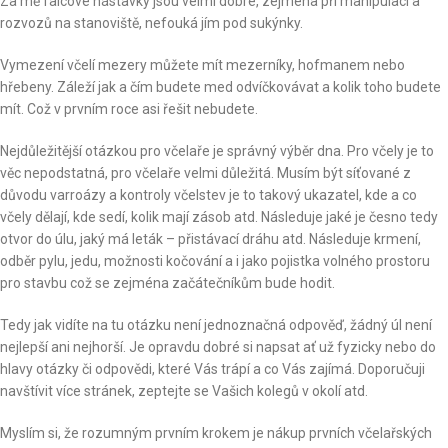
Za mě falcové nástavky jsou velmi dobré, zejména při manipulaci a
rozvozů na stanoviště, nefouká jím pod sukýnky.
Vymezení včelí mezery můžete mít mezerníky, hofmanem nebo
hřebeny. Záleží jak a čím budete med odvíčkovávat a kolik toho budete
mít. Což v prvním roce asi řešit nebudete.
Nejdůležitější otázkou pro včelaře je správný výběr dna. Pro včely je to
věc nepodstatná, pro včelaře velmi důležitá. Musím být síťované z
důvodu varroázy a kontroly včelstev je to takový ukazatel, kde a co
včely dělají, kde sedí, kolik mají zásob atd. Následuje jaké je česno tedy
otvor do úlu, jaký má leták – přistávací dráhu atd. Následuje krmení,
odběr pylu, jedu, možnosti kočování a i jako pojistka volného prostoru
pro stavbu což se zejména začátečníkům bude hodit.
Tedy jak vidíte na tu otázku není jednoznačná odpověď, žádný úl není
nejlepší ani nejhorší. Je opravdu dobré si napsat ať už fyzicky nebo do
hlavy otázky či odpovědi, které Vás trápí a co Vás zajímá. Doporučuji
navštívit více stránek, zeptejte se Vašich kolegů v okolí atd.
Myslím si, že rozumným prvním krokem je nákup prvních včelařských