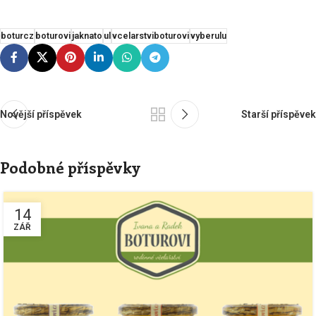
boturcz
boturovi
jaknato
ul
vcelarstviboturovi
vyberulu
Novější příspěvek
Starší příspěvek
Podobné příspěvky
14
ZÁŘ