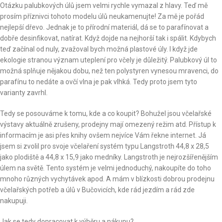
Otázku palubkových úlů jsem velmi rychle vymazal z hlavy. Teď mě
prosím příznivci tohoto modelu úlů neukamenujte! Za mě je pořád
nejlepší dřevo. Jednak je to přírodní materiál, dá se to parafínovat a
dobře desinfikovat, natírat. Když dojde na nejhorší tak i spálit. Kdybych
teď začínal od nuly, zvažoval bych možná plastové úly. I když jde
ekologie stranou význam uteplení pro včely je důležitý. Palubkový úl to
možná splňuje nějakou dobu, než ten polystyren vynesou mravenci, do
parafínu to nedáte a ovčí vlna je pak vlhká. Tedy proto jsem tyto
varianty zavrhl.
Tedy se posouváme k tomu, kde a co koupit? Bohužel jsou včelařské
výstavy aktuálně zrušeny, prodejny mají omezený režim atd. Přístup k
informacím je asi přes knihy ovšem nejvíce Vám řekne internet. Já
jsem si zvolil pro svoje včelaření systém typu Langstroth 44,8 x 28,5
jako plodiště a 44,8 x 15,9 jako medníky. Langstroth je nejrozšířenějším
úlem na světě. Tento systém je velmi jednoduchý, nakoupíte do toho
mnoho různých vychytávek apod. A mám v blízkosti dobrou prodejnu
včelařských potřeb a úlů v Bučovicích, kde rád jezdím a rád zde
nakupuji.
Jak se tedy dopracovat k výběru a nákupu?