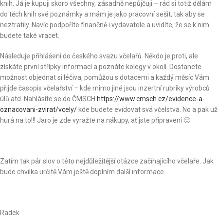
knih. Já je kupuji skoro všechny, zásadně nepůjčuji – rád si totiž dělám
do těch knih své poznámky a mám je jako pracovní sešit, tak aby se
neztratily. Navíc podpoříte finančně i vydavatele a uvidíte, že se k nim
budete také vracet.
Následuje přihlášení do českého svazu včelařů. Někdo je proti, ale
získáte první střípky informací a poznáte kolegy v okolí. Dostanete
možnost objednat si léčiva, pomůžou s dotacemi a každý měsíc Vám
přijde časopis včelařství – kde mimo jiné jsou inzertní rubriky výrobců
úlů atd. Nahlásíte se do ČMSCH
https://www.cmsch.cz/evidence-a-
oznacovani-zvirat/vcely/
kde budete evidovat svá včelstva. No a pak už
hurá na to!!! Jaro je zde vyražte na nákupy, ať jste připravení 🙂
Zatím tak pár slov o této nejdůležitější otázce začínajícího včelaře. Jak
bude chvilka určitě Vám ještě doplním další informace.
Radek