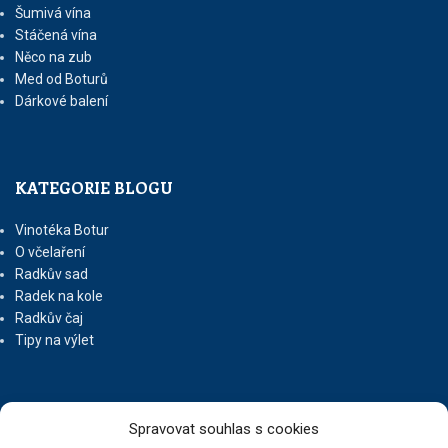
Šumivá vína
Stáčená vína
Něco na zub
Med od Boturů
Dárkové balení
KATEGORIE BLOGU
Vinotéka Botur
O včelaření
Radkův sad
Radek na kole
Radkův čaj
Tipy na výlet
UŽITEČNÉ ODKAZY
Spravovat souhlas s cookies