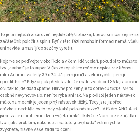
To je ta nejtěžší a zároveň nejdůležitější otázka, kterou si musí zejména
začátečník položit a splnit. Byť v této fázi mnoho informací nemá, včelu
ani neviděl a musí jí do sezóny vyřešit.
Nejprve se podívejte v okolí kdo a v čem lidé včelaří, pokud si to můžete
tzv. „osahat“ je to super. V České republice máme nejvíce rozšířenou
míru Adamcovu tedy 39 x 24. Já jsem ji měl a velmi rychle jsem ji
opustil. Proč? Když si pak představíte, že máte zvednout 35 kg v úrovni
očí, tak to jde dosti špatně. Hlavně pro ženy je to opravdu těžké. Mě to
osobně nevyhovovalo, není to ryba ani rak. Na plodiště jeden nástavek
málo, na medník je jeden plný nástavek těžký. Tedy jste již před
otázkou: nechtělo by to tedy nějaké polo-nástavky? Já říkám ANO. A už
jsme zase u problému dvou výšek rámků. I když se Vám to ze začátku
tváří jako problém, nakonec si na tuto „nevýhodu“ velmi rychle
zvyknete, hlavně Vaše záda to ocení….