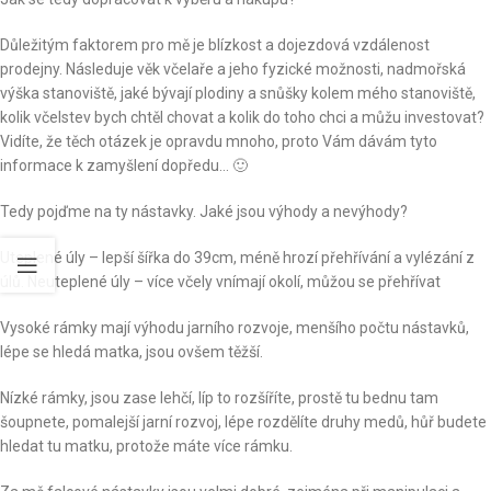
Důležitým faktorem pro mě je blízkost a dojezdová vzdálenost
prodejny. Následuje věk včelaře a jeho fyzické možnosti, nadmořská
výška stanoviště, jaké bývají plodiny a snůšky kolem mého stanoviště,
kolik včelstev bych chtěl chovat a kolik do toho chci a můžu investovat?
Vidíte, že těch otázek je opravdu mnoho, proto Vám dávám tyto
informace k zamyšlení dopředu… 🙂
Tedy pojďme na ty nástavky. Jaké jsou výhody a nevýhody?
Uteplené úly – lepší šířka do 39cm, méně hrozí přehřívání a vylézání z
úlů. Neuteplené úly – více včely vnímají okolí, můžou se přehřívat
Vysoké rámky mají výhodu jarního rozvoje, menšího počtu nástavků,
lépe se hledá matka, jsou ovšem těžší.
Nízké rámky, jsou zase lehčí, líp to rozšíříte, prostě tu bednu tam
šoupnete, pomalejší jarní rozvoj, lépe rozdělíte druhy medů, hůř budete
hledat tu matku, protože máte více rámku.